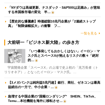
「NYダウは高値更新、ナスダック・S&P500は足踏み」が意味
する米国株市場の変化 半…
【歴史的な爆騰劇】時価総額10兆円企業が「2連続ストップ
高」「制限値幅拡大」の衝撃 フ…
一覧を見る
大前研一「ビジネス新大陸」の歩き方
「いつ暴発してもおかしくはない」イーロン・マ
スク氏とスペースXが抱えるリスクの数々「絶対
的…
宇宙開発企業「スペースX」の上場で史上初の「兆万長者（ト
リリオネア）」となったイーロン・マスク氏。…
【3メガバンクは純利益5兆円超】銀行、商社、ゼネコンは最高
益続出の一方で、中小企業・…
急増する中国企業の“国籍ロンダリング” SHEIN、TikTok、
Temu…本社機能を海外に移転させ…