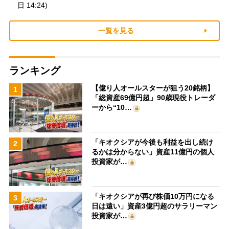
日 14:24)
一覧を見る
ランキング
【億り人オールスターが狙う20銘柄】
1
「総資産69億円超」90歳現役トレーダ
ーから“10…
「キオクシアが今後も利益を出し続け
2
るかは分からない」資産11億円の個人
投資家が…
「キオクシアが再び株価10万円になる
3
日は遠い」資産3億円超のサラリーマン
投資家が…