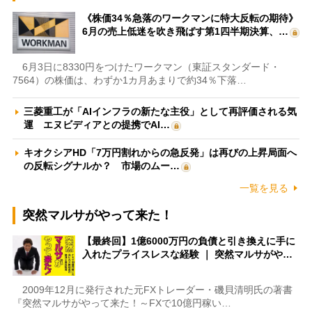
《株価34％急落のワークマンに特大反転の期待》
6月の売上低迷を吹き飛ばす第1四半期決算、…
6月3日に8330円をつけたワークマン（東証スタンダード・
7564）の株価は、わずか1カ月あまりで約34％下落…
三菱重工が「AIインフラの新たな主役」として再評価される気
運 エヌビディアとの提携でAI…
キオクシアHD「7万円割れからの急反発」は再びの上昇局面へ
の反転シグナルか？ 市場のムー…
一覧を見る
突然マルサがやって来た！
【最終回】1億6000万円の負債と引き換えに手に
入れたプライスレスな経験 ｜ 突然マルサがや…
2009年12月に発行された元FXトレーダー・磯貝清明氏の著書
『突然マルサがやって来た！～FXで10億円稼い…