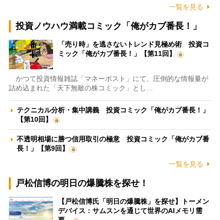
一覧を見る
投資ノウハウ満載コミック「俺がカブ番長！」
「売り時」を逃さないトレンド見極め術 投資コ
ミック「俺がカブ番長！」【第11回】
かつて投資情報雑誌「マネーポスト」にて、圧倒的な情報量が
詰め込まれた「天下無敵の株コミック」とし…
テクニカル分析・集中講義 投資コミック「俺がカブ番長！」
【第10回】
不透明相場に勝つ信用取引の極意 投資コミック「俺がカブ番
長！」【第9回】
一覧を見る
戸松信博の明日の爆騰株を探せ！
【戸松信博氏「明日の爆騰株」を探せ】トーメン
デバイス：サムスンを通じて世界のAIメモリ需
要…