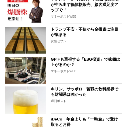
が生み出す低価格販売、顧客満足度ア
ップで「…
マネーポストWEB
トランプ不安・不信から金投資に注目
が集まる
女性セブン
GPIFも重視する「ESG投資」で株価は
上がるのか？
マネーポストWEB
キリン、サッポロ 苦戦の飲料業界で
も財閥系は強かった
週刊ポスト
iDeCo 年金よりも「一時金」で受け
取るとお得