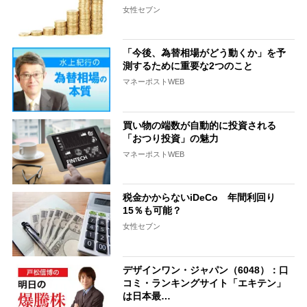
女性セブン
「今後、為替相場がどう動くか」を予
測するために重要な2つのこと
マネーポストWEB
買い物の端数が自動的に投資される
「おつり投資」の魅力
マネーポストWEB
税金かからないiDeCo 年間利回り
15％も可能？
女性セブン
デザインワン・ジャパン（6048）：口
コミ・ランキングサイト「エキテン」
は日本最…