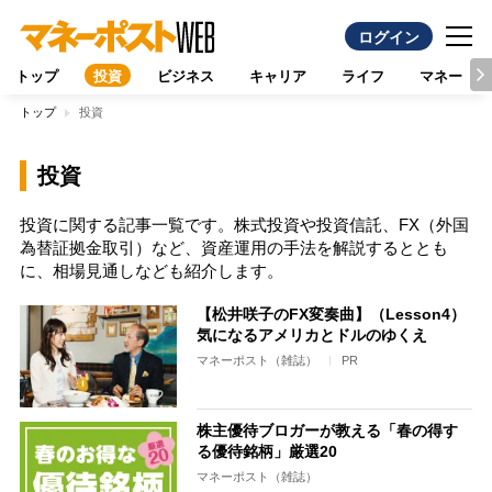
ログイン
トップ
投資
ビジネス
キャリア
ライフ
マネー
トップ
投資
投資
投資に関する記事一覧です。株式投資や投資信託、FX（外国
為替証拠金取引）など、資産運用の手法を解説するととも
に、相場見通しなども紹介します。
【松井咲子のFX変奏曲】（Lesson4）
気になるアメリカとドルのゆくえ
マネーポスト（雑誌）
PR
株主優待ブロガーが教える「春の得す
る優待銘柄」厳選20
マネーポスト（雑誌）