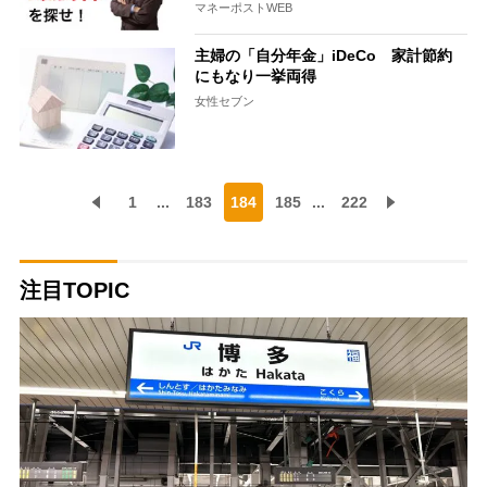
マネーポストWEB
主婦の「自分年金」iDeCo 家計節約
にもなり一挙両得
女性セブン
1
...
183
184
185
...
222
注目TOPIC