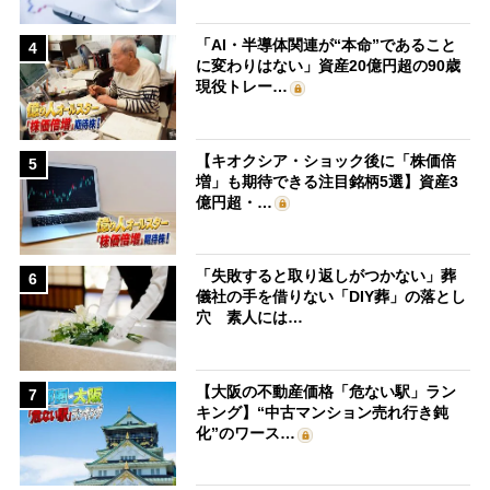
「AI・半導体関連が“本命”であること
4
に変わりはない」資産20億円超の90歳
現役トレー…
【キオクシア・ショック後に「株価倍
5
増」も期待できる注目銘柄5選】資産3
億円超・…
「失敗すると取り返しがつかない」葬
6
儀社の手を借りない「DIY葬」の落とし
穴 素人には…
【大阪の不動産価格「危ない駅」ラン
7
キング】“中古マンション売れ行き鈍
化”のワース…