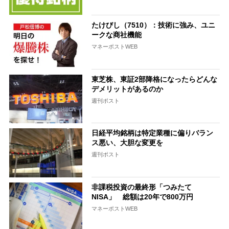
たけびし（7510）：技術に強み、ユニ
ークな商社機能
マネーポストWEB
東芝株、東証2部降格になったらどんな
デメリットがあるのか
週刊ポスト
日経平均銘柄は特定業種に偏りバラン
ス悪い、大胆な変更を
週刊ポスト
非課税投資の最終形「つみたて
NISA」 総額は20年で800万円
マネーポストWEB