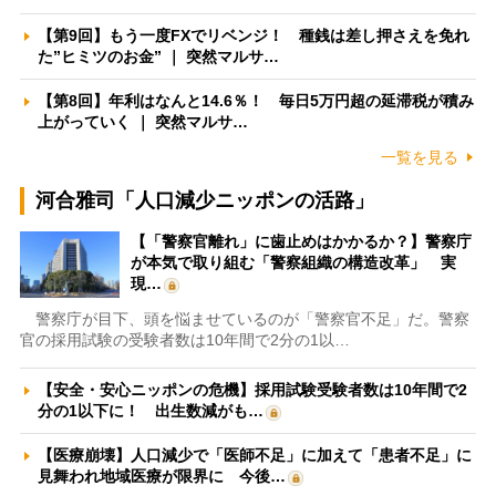
【第9回】もう一度FXでリベンジ！ 種銭は差し押さえを免れ
た”ヒミツのお金” ｜ 突然マルサ…
【第8回】年利はなんと14.6％！ 毎日5万円超の延滞税が積み
上がっていく ｜ 突然マルサ…
一覧を見る
河合雅司「人口減少ニッポンの活路」
【「警察官離れ」に歯止めはかかるか？】警察庁
が本気で取り組む「警察組織の構造改革」 実
現…
警察庁が目下、頭を悩ませているのが「警察官不足」だ。警察
官の採用試験の受験者数は10年間で2分の1以…
【安全・安心ニッポンの危機】採用試験受験者数は10年間で2
分の1以下に！ 出生数減がも…
【医療崩壊】人口減少で「医師不足」に加えて「患者不足」に
見舞われ地域医療が限界に 今後…