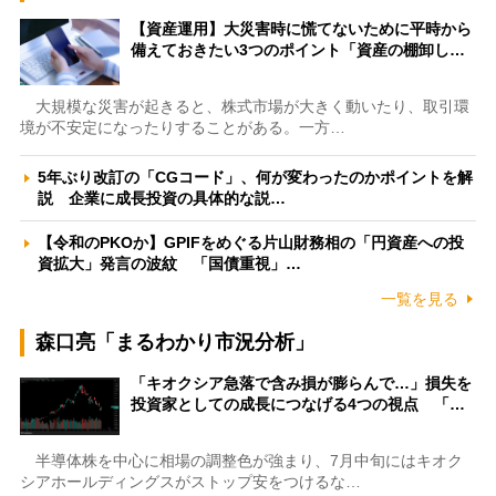
【資産運用】大災害時に慌てないために平時から
備えておきたい3つのポイント「資産の棚卸し…
大規模な災害が起きると、株式市場が大きく動いたり、取引環
境が不安定になったりすることがある。一方…
5年ぶり改訂の「CGコード」、何が変わったのかポイントを解
説 企業に成長投資の具体的な説…
【令和のPKOか】GPIFをめぐる片山財務相の「円資産への投
資拡大」発言の波紋 「国債重視」…
一覧を見る
森口亮「まるわかり市況分析」
「キオクシア急落で含み損が膨らんで…」損失を
投資家としての成長につなげる4つの視点 「…
半導体株を中心に相場の調整色が強まり、7月中旬にはキオク
シアホールディングスがストップ安をつけるな…