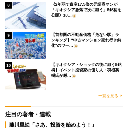
《2年弱で資産17.5倍の元証券マンが
8
「キオクシア急落で次に狙う」5銘柄を
公開》10…
【首都圏の不動産価格「危ない駅」ラ
9
ンキング】“中古マンション売れ行き鈍
化”のワー…
【キオクシア・ショックの後に狙う5銘
10
柄】イベント投資家の億り人・羽根英
樹氏が厳…
一覧を見る
注目の著者・連載
藤川里絵「さあ、投資を始めよう！」