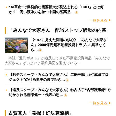
“AI革命”で爆発的な需要拡大が見込まれる「CXO」とは何
か？ 高い競争力を持つ中国の医薬品…
一覧を見る
「みんなで大家さん」配当ストップ騒動の内幕
《ついに見えた問題の核心》「みんなで大家さ
ん」2000億円超不動産投資トラブル“異常なく
ら…
本誌『週刊ポスト』が追及してきた不動産投資商品「みんなで
大家さん」がいよいよ最終局面を迎えている…
【独走スクープ・みんなで大家さん】二転三転した“成田プロ
ジェクト”の計画変更の裏で起き…
【追及スクープ・みんなで大家さん】独占入手“内部議事録”で
明かされる柳瀬健一・代表の思…
一覧を見る
古賀真人「発掘！好決算銘柄」