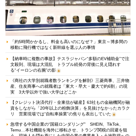
「約5時間かかるし、料金も高いのになぜ？」東京～博多間の
移動に飛行機ではなく新幹線を選ぶ人の事情
【納車時に複数の事故】テスラジャパン“多額のEV補助金”で注
文殺到、現場は大混乱 トラブル続発の背後に見え隠れす
る“イーロンの右腕”の影
《商社の大学別就職者数ランキングを解剖》三菱商事、三井物
産、住友商事への就職者は「東大・早大・慶大で約6割」の現
実 3大学以外で強い大学はどこか
【クレジット決済代行・全東信が破産】63社もの金融機関が融
資をしながら「20年以上の粉飾決算」を見抜けなかったカラク
リ 営業現場では“自転車操業”の焦りも表出していた
急増する中国企業の“国籍ロンダリング” SHEIN、TikTok、
Temu…本社機能を海外に移転させ、トランプ関税の回避を狙
う 現地人を隠れ蓑にした中国企業の農業参入・土地取得への