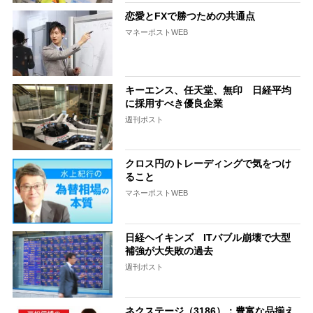
恋愛とFXで勝つための共通点
マネーポストWEB
キーエンス、任天堂、無印 日経平均
に採用すべき優良企業
週刊ポスト
クロス円のトレーディングで気をつけ
ること
マネーポストWEB
日経ヘイキンズ ITバブル崩壊で大型
補強が大失敗の過去
週刊ポスト
ネクステージ（3186）：豊富な品揃え