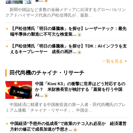
新聞や雑誌など多数の金融メディアに出演するグローバルリン
クアドバイザーズ代表の戸松信博氏が、最新…
【戸松信博氏「明日の爆騰株」を探せ】レーザーテック：最先
端半導体の製造に不可欠な検査装…
【戸松信博氏「明日の爆騰株」を探せ】TDK：AIインフラを支
えるキープレーヤー 成長の再評…
一覧を見る
田代尚機のチャイナ・リサーチ
中国「Kimi K3」の衝撃に世界はどう対応するの
か？ 米財務長官が検討する「蒸留を行う中国
AI…
中国経済に精通する中国株投資の第一人者・田代尚機氏のプレ
ミアム連載「チャイナ・リサーチ」。中国企…
中国経済“予想外の低成長”で政策のテコ入れ必至か 経済運営
方針の修正で成長加速が予想さ…