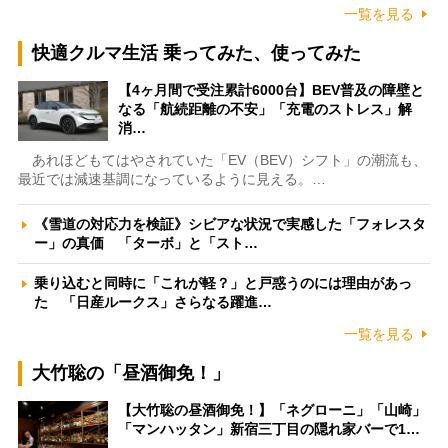
一覧を見る
快適クルマ生活 乗ってみた、使ってみた
【4ヶ月間で受注累計6000台】BEV普及の障壁と
なる「航続距離の不安」「充電のストレス」解
消…
あれほどもてはやされていた「EV（BEV）シフト」の潮流も、
最近では減速基調になっているように見える。…
《雪道の対応力を検証》シビアな状況で実感した「フォレスタ
ー」の真価 「ターボ」と「スト…
乗り込むと同時に「これが軽？」と戸惑うのには理由があっ
た 「日産ルークス」さらなる躍進…
一覧を見る
大竹聡の「昼酒御免！」
【大竹聡の昼酒御免！】「ネグローニ」「山崎」
「マンハッタン」新宿三丁目の隠れ家バーで1…