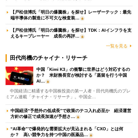
【戸松信博氏「明日の爆騰株」を探せ】レーザーテック：最先
端半導体の製造に不可欠な検査装…
【戸松信博氏「明日の爆騰株」を探せ】TDK：AIインフラを支
えるキープレーヤー 成長の再評…
一覧を見る
田代尚機のチャイナ・リサーチ
中国「Kimi K3」の衝撃に世界はどう対応するの
か？ 米財務長官が検討する「蒸留を行う中国
AI…
中国経済に精通する中国株投資の第一人者・田代尚機氏のプレ
ミアム連載「チャイナ・リサーチ」。中国企…
中国経済“予想外の低成長”で政策のテコ入れ必至か 経済運営
方針の修正で成長加速が予想さ…
“AI革命”で爆発的な需要拡大が見込まれる「CXO」とは何
か？ 高い競争力を持つ中国の医薬品…