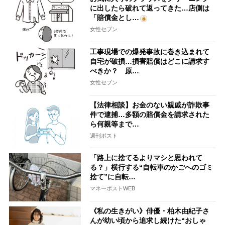
に出したら破れて返ってきた…店側は
「賠償金とし…
女性セブン
工事現場での爆発事故に巻き込まれて
自宅が破損…損害賠償はどこに請求す
べきか？ 原…
女性セブン
【法律相談】お金のない親戚が詐欺事
件で逮捕…多額の賠償金を請求された
ら何親等まで…
週刊ポスト
「路上に捨てるよりマシと思われて
る？」横行する“自転車のかごへのゴミ
捨て”に自転…
マネーポストWEB
《私の生きがい》俳優・柏木由紀子さ
んが幼い頃から追求し続けた“おしゃ