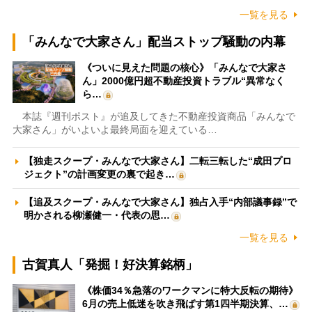
一覧を見る
「みんなで大家さん」配当ストップ騒動の内幕
《ついに見えた問題の核心》「みんなで大家さ
ん」2000億円超不動産投資トラブル“異常なく
ら…
本誌『週刊ポスト』が追及してきた不動産投資商品「みんなで
大家さん」がいよいよ最終局面を迎えている…
【独走スクープ・みんなで大家さん】二転三転した“成田プロ
ジェクト”の計画変更の裏で起き…
【追及スクープ・みんなで大家さん】独占入手“内部議事録”で
明かされる柳瀬健一・代表の思…
一覧を見る
古賀真人「発掘！好決算銘柄」
《株価34％急落のワークマンに特大反転の期待》
6月の売上低迷を吹き飛ばす第1四半期決算、…