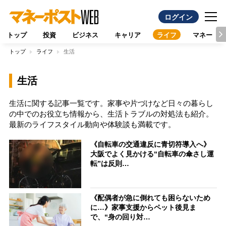
ログイン
トップ
投資
ビジネス
キャリア
ライフ
マネー
トップ
ライフ
生活
生活
生活に関する記事一覧です。家事や片づけなど日々の暮らし
の中でのお役立ち情報から、生活トラブルの対処法も紹介。
最新のライフスタイル動向や体験談も満載です。
《自転車の交通違反に青切符導入へ》
大阪でよく見かける“自転車の傘さし運
転”は反則…
《配偶者が急に倒れても困らないため
に…》家事支援からペット後見ま
で、“身の回り対…