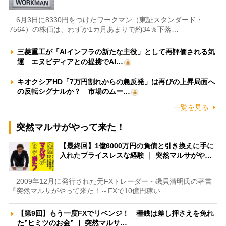
6月3日に8330円をつけたワークマン（東証スタンダード・
7564）の株価は、わずか1カ月あまりで約34％下落…
三菱重工が「AIインフラの新たな主役」として再評価される気
運 エヌビディアとの提携でAI…
キオクシアHD「7万円割れからの急反発」は再びの上昇局面へ
の反転シグナルか？ 市場のムー…
一覧を見る
突然マルサがやって来た！
【最終回】1億6000万円の負債と引き換えに手に
入れたプライスレスな経験 ｜ 突然マルサがや…
2009年12月に発行された元FXトレーダー・磯貝清明氏の著書
『突然マルサがやって来た！～FXで10億円稼い…
【第9回】もう一度FXでリベンジ！ 種銭は差し押さえを免れ
た”ヒミツのお金” ｜ 突然マルサ…