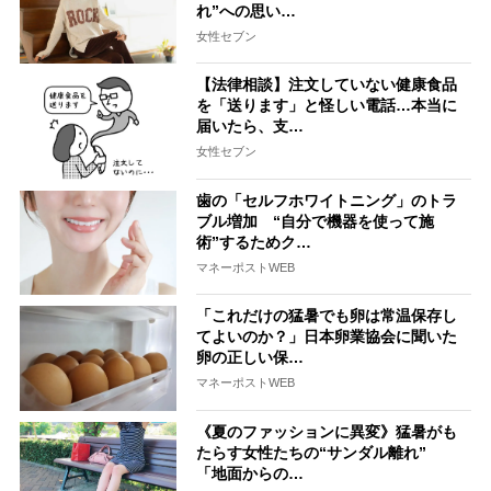
れ”への思い…
女性セブン
【法律相談】注文していない健康食品
を「送ります」と怪しい電話…本当に
届いたら、支…
女性セブン
歯の「セルフホワイトニング」のトラ
ブル増加 “自分で機器を使って施
術”するためク…
マネーポストWEB
「これだけの猛暑でも卵は常温保存し
てよいのか？」日本卵業協会に聞いた
卵の正しい保…
マネーポストWEB
《夏のファッションに異変》猛暑がも
たらす女性たちの“サンダル離れ”
「地面からの…