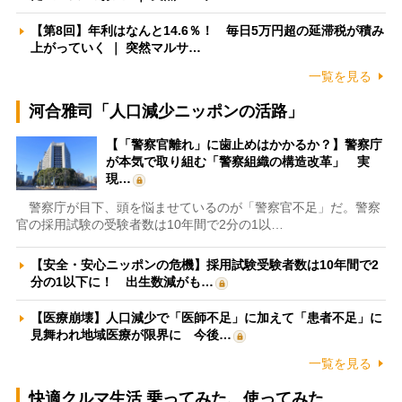
【第8回】年利はなんと14.6％！ 毎日5万円超の延滞税が積み
上がっていく ｜ 突然マルサ…
一覧を見る
河合雅司「人口減少ニッポンの活路」
【「警察官離れ」に歯止めはかかるか？】警察庁
が本気で取り組む「警察組織の構造改革」 実
現…
警察庁が目下、頭を悩ませているのが「警察官不足」だ。警察
官の採用試験の受験者数は10年間で2分の1以…
【安全・安心ニッポンの危機】採用試験受験者数は10年間で2
分の1以下に！ 出生数減がも…
【医療崩壊】人口減少で「医師不足」に加えて「患者不足」に
見舞われ地域医療が限界に 今後…
一覧を見る
快適クルマ生活 乗ってみた、使ってみた