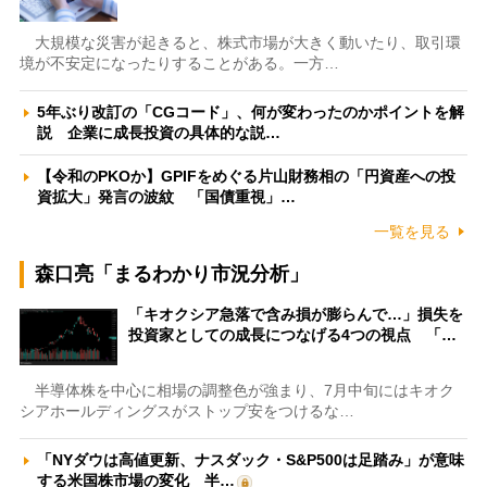
大規模な災害が起きると、株式市場が大きく動いたり、取引環
境が不安定になったりすることがある。一方…
5年ぶり改訂の「CGコード」、何が変わったのかポイントを解
説 企業に成長投資の具体的な説…
【令和のPKOか】GPIFをめぐる片山財務相の「円資産への投
資拡大」発言の波紋 「国債重視」…
一覧を見る
森口亮「まるわかり市況分析」
「キオクシア急落で含み損が膨らんで…」損失を
投資家としての成長につなげる4つの視点 「…
半導体株を中心に相場の調整色が強まり、7月中旬にはキオク
シアホールディングスがストップ安をつけるな…
「NYダウは高値更新、ナスダック・S&P500は足踏み」が意味
する米国株市場の変化 半…