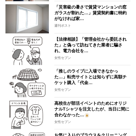
「災害級の暑さで賃貸マンションの窓
ガラスが割れた…」賃貸契約書に特約
がなければ家…
週刊ポスト
【法律相談】「管理会社から委託され
た」と偽って訪ねてきた業者に騙さ
れ、電力会社を…
女性セブン
「推しのライブに入場できなかっ
た…」転売サイトとは知らずに高額チ
ケット購入「代金…
女性セブン
高校生が部活イベントのためにオリジ
ナルTシャツを注文したが、当日に間に
合わなかった…
女性セブン
お気に入りのブラウスをクリーニング