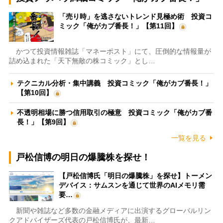
「売り時」を逃さないトレンド見極め術 投資コ
ミック「俺がカブ番長！」【第11回】
かつて投資情報雑誌「マネーポスト」にて、圧倒的な情報量が
詰め込まれた「天下無敵の株コミック」とし…
テクニカル分析・集中講義 投資コミック「俺がカブ番長！」
【第10回】
不透明相場に勝つ信用取引の極意 投資コミック「俺がカブ番
長！」【第9回】
一覧を見る
戸松信博の明日の爆騰株を探せ！
【戸松信博氏「明日の爆騰株」を探せ】トーメン
デバイス：サムスンを通じて世界のAIメモリ需
要…
新聞や雑誌など多数の金融メディアに出演するグローバルリン
クアドバイザーズ代表の戸松信博氏が、最新…