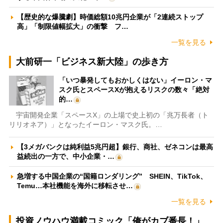
【歴史的な爆騰劇】時価総額10兆円企業が「2連続ストップ
高」「制限値幅拡大」の衝撃 フ…
一覧を見る
大前研一「ビジネス新大陸」の歩き方
「いつ暴発してもおかしくはない」イーロン・マ
スク氏とスペースXが抱えるリスクの数々「絶対
的…
宇宙開発企業「スペースX」の上場で史上初の「兆万長者（ト
リリオネア）」となったイーロン・マスク氏。…
【3メガバンクは純利益5兆円超】銀行、商社、ゼネコンは最高
益続出の一方で、中小企業・…
急増する中国企業の“国籍ロンダリング” SHEIN、TikTok、
Temu…本社機能を海外に移転させ…
一覧を見る
投資ノウハウ満載コミック「俺がカブ番長！」