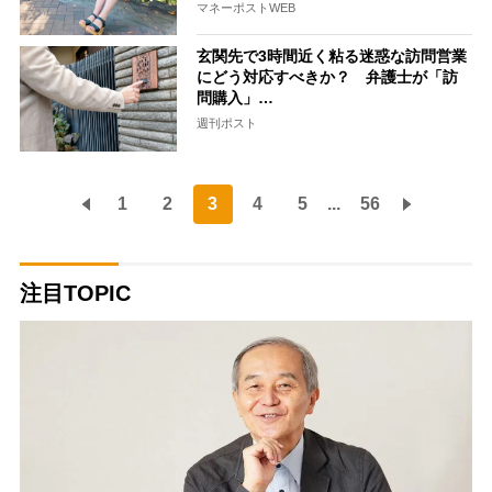
マネーポストWEB
玄関先で3時間近く粘る迷惑な訪問営業
にどう対応すべきか？ 弁護士が「訪
問購入」…
週刊ポスト
1
2
3
4
5
...
56
注目TOPIC