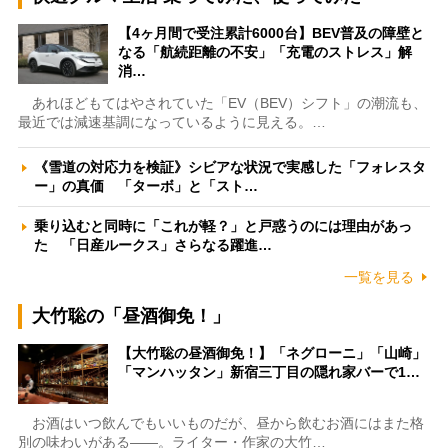
【4ヶ月間で受注累計6000台】BEV普及の障壁と
なる「航続距離の不安」「充電のストレス」解
消…
あれほどもてはやされていた「EV（BEV）シフト」の潮流も、
最近では減速基調になっているように見える。…
《雪道の対応力を検証》シビアな状況で実感した「フォレスタ
ー」の真価 「ターボ」と「スト…
乗り込むと同時に「これが軽？」と戸惑うのには理由があっ
た 「日産ルークス」さらなる躍進…
一覧を見る
大竹聡の「昼酒御免！」
【大竹聡の昼酒御免！】「ネグローニ」「山崎」
「マンハッタン」新宿三丁目の隠れ家バーで1…
お酒はいつ飲んでもいいものだが、昼から飲むお酒にはまた格
別の味わいがある――。ライター・作家の大竹…