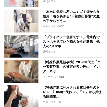
週刊ポスト
「本当に気持ち悪い…」ゴミ袋から女
性用下着をあさる“下着救出界隈”の魔
の手からどう…
マネーポストWEB
「プライバシー侵害です！」電車内で
スマホを見ていた隣の女性が激怒 他
人の“スマホ…
週刊ポスト
《特殊詐欺最新事情》20～30代に「ニ
セ警察詐欺」の被害が多い理由 イン
ターネッ…
マネーポストWEB
《特殊詐欺に利用される電話番号のト
レンド》050に代わって「＋」から始ま
る国際電…
マネーポストWEB