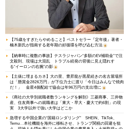
【75歳をすぎたらやめること】ベストセラー『定年後』著者・
楠木新氏が指南する老年期の好循環を呼び込む方法
【納車時に複数の事故】テスラジャパン“多額のEV補助金”で注
文殺到、現場は大混乱 トラブル続発の背後に見え隠れす
る“イーロンの右腕”の影
【土俵に埋まるカネ】大の里、豊昇龍が黒星続きの名古屋場所
は「懸賞金2826万円」が下位力士に渡り「今日はみんなで焼肉
だ！」 金星4個配給で協会は年96万円の支出増に
《商社の大学別就職者数ランキングを解剖》三菱商事、三井物
産、住友商事への就職者は「東大・早大・慶大で約6割」の現
実 3大学以外で強い大学はどこか
急増する中国企業の“国籍ロンダリング” SHEIN、TikTok、
Temu…本社機能を海外に移転させ、トランプ関税の回避を狙
う 現地人を隠れ蓑にした中国企業の農業参入・土地取得への