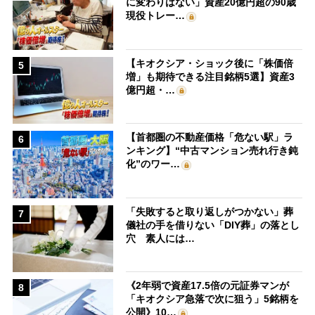
に変わりはない」資産20億円超の90歳
現役トレー…
【キオクシア・ショック後に「株価倍
5
増」も期待できる注目銘柄5選】資産3
億円超・…
【首都圏の不動産価格「危ない駅」ラ
6
ンキング】“中古マンション売れ行き鈍
化”のワー…
「失敗すると取り返しがつかない」葬
7
儀社の手を借りない「DIY葬」の落とし
穴 素人には…
《2年弱で資産17.5倍の元証券マンが
8
「キオクシア急落で次に狙う」5銘柄を
公開》10…