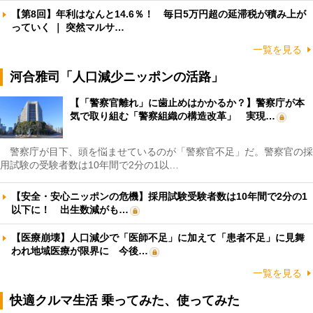
【第8回】年利はなんと14.6％！ 毎日5万円超の延滞税が積み上が
っていく ｜ 突然マルサ…
一覧を見る
河合雅司「人口減少ニッポンの活路」
【「警察官離れ」に歯止めはかかるか？】警察庁が本
気で取り組む「警察組織の構造改革」 実現…
警察庁が目下、頭を悩ませているのが「警察官不足」だ。警察官の採
用試験の受験者数は10年間で2分の1以…
【安全・安心ニッポンの危機】採用試験受験者数は10年間で2分の1
以下に！ 出生数減がも…
【医療崩壊】人口減少で「医師不足」に加えて「患者不足」に見舞
われ地域医療が限界に 今後…
一覧を見る
快適クルマ生活 乗ってみた、使ってみた