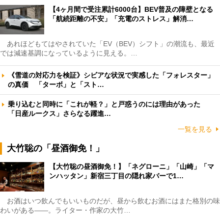
【4ヶ月間で受注累計6000台】BEV普及の障壁となる
「航続距離の不安」「充電のストレス」解消…
あれほどもてはやされていた「EV（BEV）シフト」の潮流も、最近
では減速基調になっているように見える。…
《雪道の対応力を検証》シビアな状況で実感した「フォレスター」
の真価 「ターボ」と「スト…
乗り込むと同時に「これが軽？」と戸惑うのには理由があった
「日産ルークス」さらなる躍進…
一覧を見る
大竹聡の「昼酒御免！」
【大竹聡の昼酒御免！】「ネグローニ」「山崎」「マ
ンハッタン」新宿三丁目の隠れ家バーで1…
お酒はいつ飲んでもいいものだが、昼から飲むお酒にはまた格別の味
わいがある――。ライター・作家の大竹…