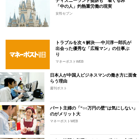
ディズニーランド提訴も 着ぐるみ
「中の人」灼熱重労働の現実
女性セブン
トラブルを次々解決──中川淳一郎氏が
出会った優秀な「広報マン」の仕事ぶ
り
マネーポストWEB
日本人が中国人ビジネスマンの働き方に面食
らう理由
週刊ポスト
パート主婦の「“○○万円の壁”は気にしない」
のがメリット大
マネーポストWEB