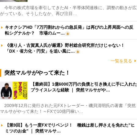
今年の株式市場を牽引してきたAI・半導体関連株に、調整の動きが広
がっている。そうしたなか、再び注目…
キオクシアHD「7万円割れからの急反発」は再びの上昇局面への反
転シグナルか？ 市場のムー…
《億り人・古賀真人氏が厳選》野村総合研究所だけじゃない！
「DX・省力化・円安」を追い風に…
一覧を見る
突然マルサがやって来た！
【最終回】1億6000万円の負債と引き換えに手に入れた
プライスレスな経験 ｜ 突然マルサがや…
2009年12月に発行された元FXトレーダー・磯貝清明氏の著書『突然
マルサがやって来た！～FXで10億円稼い…
【第9回】もう一度FXでリベンジ！ 種銭は差し押さえを免れた”ヒ
ミツのお金” ｜ 突然マルサ…