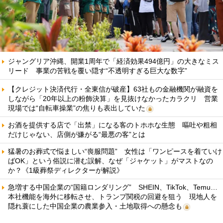
ジャングリア沖縄、開業1周年で「経済効果494億円」の大きなミス
リード 事業の苦戦を覆い隠す“不透明すぎる巨大な数字”
【クレジット決済代行・全東信が破産】63社もの金融機関が融資を
しながら「20年以上の粉飾決算」を見抜けなかったカラクリ 営業
現場では“自転車操業”の焦りも表出していた
お酒を提供する店で「出禁」になる客のトホホな生態 嘔吐や粗相
だけじゃない、店側が嫌がる“最悪の客”とは
猛暑のお葬式で悩ましい“喪服問題” 女性は「ワンピースを着ていけ
ばOK」という俗説に潜む誤解、なぜ「ジャケット」がマストなの
か？《1級葬祭ディレクターが解説》
急増する中国企業の“国籍ロンダリング” SHEIN、TikTok、Temu…
本社機能を海外に移転させ、トランプ関税の回避を狙う 現地人を
隠れ蓑にした中国企業の農業参入・土地取得への懸念も