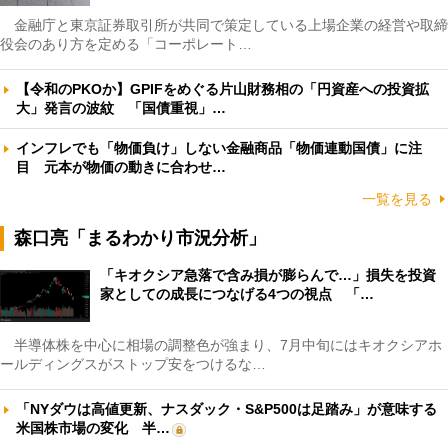
金融庁と東京証券取引所が共同で策定している上場企業の経営や取締
役会のあり方を定める「コーポレート…
【令和のPKOか】GPIFをめぐる片山財務相の「円資産への投資拡
大」発言の波紋 「国債重視」…
インフレでも「物価負け」しない金融商品「物価連動国債」に注
目 元本が物価の動きに合わせ…
一覧を見る
森口亮「まるわかり市況分析」
「キオクシア急落で含み損が膨らんで…」損失を投資
家としての成長につなげる4つの視点 「…
半導体株を中心に相場の調整色が強まり、7月中旬にはキオクシアホ
ールディングスがストップ安をつけるな…
「NYダウは高値更新、ナスダック・S&P500は足踏み」が意味する
米国株市場の変化 半…