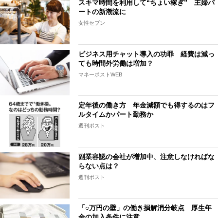
スキマ時間を利用して“ちょい稼ぎ” 主婦パ
ートの新潮流に
女性セブン
ビジネス用チャット導入の功罪 経費は減っ
ても時間外労働は増加？
マネーポストWEB
定年後の働き方 年金減額でも得するのはフ
ルタイムかパート勤務か
週刊ポスト
副業容認の会社が増加中、注意しなければな
らない点は？
週刊ポスト
「○万円の壁」の働き損解消分岐点 厚生年
金の加入条件に注意