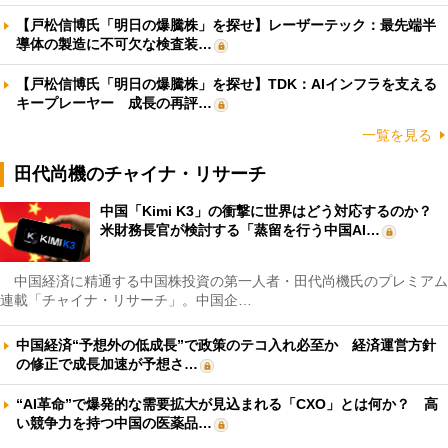
【戸松信博氏「明日の爆騰株」を探せ】レーザーテック：最先端半
導体の製造に不可欠な検査装…
【戸松信博氏「明日の爆騰株」を探せ】TDK：AIインフラを支える
キープレーヤー 成長の再評…
一覧を見る
田代尚機のチャイナ・リサーチ
中国「Kimi K3」の衝撃に世界はどう対応するのか？
米財務長官が検討する「蒸留を行う中国AI…
中国経済に精通する中国株投資の第一人者・田代尚機氏のプレミアム
連載「チャイナ・リサーチ」。中国企…
中国経済“予想外の低成長”で政策のテコ入れ必至か 経済運営方針
の修正で成長加速が予想さ…
“AI革命”で爆発的な需要拡大が見込まれる「CXO」とは何か？ 高
い競争力を持つ中国の医薬品…