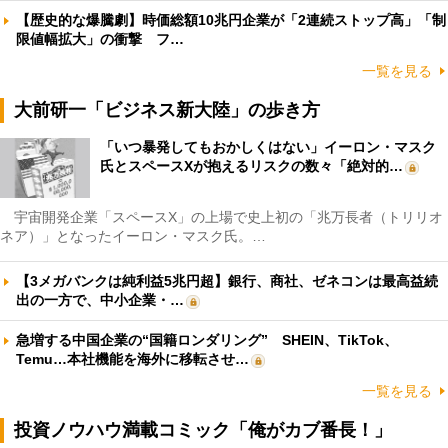
【歴史的な爆騰劇】時価総額10兆円企業が「2連続ストップ高」「制
限値幅拡大」の衝撃 フ…
一覧を見る
大前研一「ビジネス新大陸」の歩き方
「いつ暴発してもおかしくはない」イーロン・マスク
氏とスペースXが抱えるリスクの数々「絶対的…
宇宙開発企業「スペースX」の上場で史上初の「兆万長者（トリリオ
ネア）」となったイーロン・マスク氏。…
【3メガバンクは純利益5兆円超】銀行、商社、ゼネコンは最高益続
出の一方で、中小企業・…
急増する中国企業の“国籍ロンダリング” SHEIN、TikTok、
Temu…本社機能を海外に移転させ…
一覧を見る
投資ノウハウ満載コミック「俺がカブ番長！」