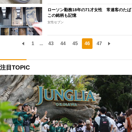
ローソン勤務18年の71才女性 常連客のたば
この銘柄も記憶
女性セブン
1
...
43
44
45
46
47
注目TOPIC