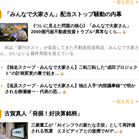
一覧を見る
「みんなで大家さん」配当ストップ騒動の内幕
《ついに見えた問題の核心》「みんなで大家さん」
2000億円超不動産投資トラブル“異常なくら…
本誌『週刊ポスト』が追及してきた不動産投資商品「みんなで大家さ
ん」がいよいよ最終局面を迎えている…
【独走スクープ・みんなで大家さん】二転三転した“成田プロジェク
ト”の計画変更の裏で起き…
【追及スクープ・みんなで大家さん】独占入手“内部議事録”で明か
される柳瀬健一・代表の思…
一覧を見る
古賀真人「発掘！好決算銘柄」
三菱重工が「AIインフラの新たな主役」として再評価
される気運 エヌビディアとの提携でAIデ…