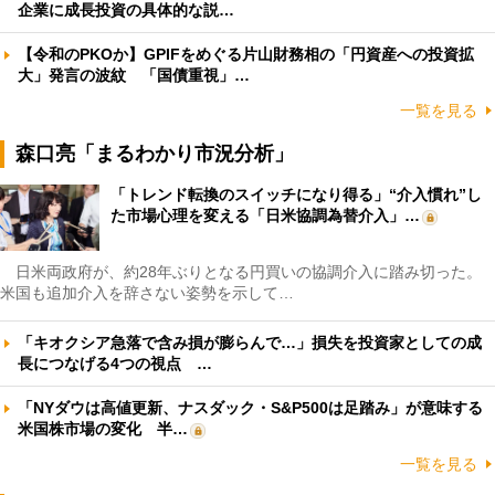
企業に成長投資の具体的な説…
【令和のPKOか】GPIFをめぐる片山財務相の「円資産への投資拡
大」発言の波紋 「国債重視」…
一覧を見る
森口亮「まるわかり市況分析」
「トレンド転換のスイッチになり得る」“介入慣れ”し
た市場心理を変える「日米協調為替介入」…
日米両政府が、約28年ぶりとなる円買いの協調介入に踏み切った。
米国も追加介入を辞さない姿勢を示して…
「キオクシア急落で含み損が膨らんで…」損失を投資家としての成
長につなげる4つの視点 …
「NYダウは高値更新、ナスダック・S&P500は足踏み」が意味する
米国株市場の変化 半…
一覧を見る