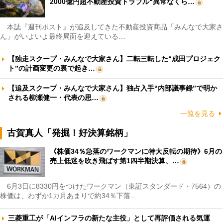
2000億円超不動産投資トラブル“異常なくら…
本誌『週刊ポスト』が追及してきた不動産投資商品「みんなで大家さ
ん」がいよいよ最終局面を迎えている…
【独走スクープ・みんなで大家さん】二転三転した“成田プロジェク
ト”の計画変更の裏で起き…
【追及スクープ・みんなで大家さん】独占入手“内部議事録”で明か
される柳瀬健一・代表の思…
一覧を見る
古賀真人「発掘！好決算銘柄」
《株価34％急落のワークマンに特大反転の期待》6月の
売上低迷を吹き飛ばす第1四半期決算、…
6月3日に8330円をつけたワークマン（東証スタンダード・7564）の
株価は、わずか1カ月あまりで約34％下落…
三菱重工が「AIインフラの新たな主役」として再評価される気運