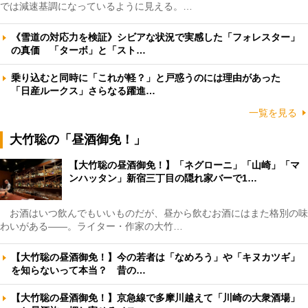
では減速基調になっているように見える。…
《雪道の対応力を検証》シビアな状況で実感した「フォレスター」
の真価 「ターボ」と「スト…
乗り込むと同時に「これが軽？」と戸惑うのには理由があった
「日産ルークス」さらなる躍進…
一覧を見る
大竹聡の「昼酒御免！」
【大竹聡の昼酒御免！】「ネグローニ」「山崎」「マ
ンハッタン」新宿三丁目の隠れ家バーで1…
お酒はいつ飲んでもいいものだが、昼から飲むお酒にはまた格別の味
わいがある――。ライター・作家の大竹…
【大竹聡の昼酒御免！】今の若者は「なめろう」や「キヌカツギ」
を知らないって本当？ 昔の…
【大竹聡の昼酒御免！】京急線で多摩川越えて「川崎の大衆酒場」