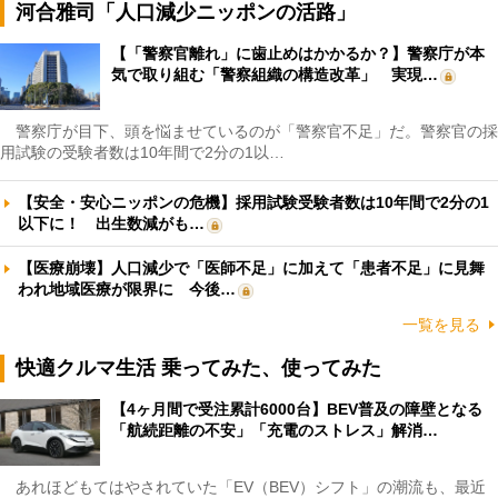
河合雅司「人口減少ニッポンの活路」
【「警察官離れ」に歯止めはかかるか？】警察庁が本
気で取り組む「警察組織の構造改革」 実現…
警察庁が目下、頭を悩ませているのが「警察官不足」だ。警察官の採
用試験の受験者数は10年間で2分の1以…
【安全・安心ニッポンの危機】採用試験受験者数は10年間で2分の1
以下に！ 出生数減がも…
【医療崩壊】人口減少で「医師不足」に加えて「患者不足」に見舞
われ地域医療が限界に 今後…
一覧を見る
快適クルマ生活 乗ってみた、使ってみた
【4ヶ月間で受注累計6000台】BEV普及の障壁となる
「航続距離の不安」「充電のストレス」解消…
あれほどもてはやされていた「EV（BEV）シフト」の潮流も、最近