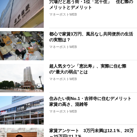
穴場だと思う街・1位「北千住」 住む際の
メリットとデメリット
マネーポストWEB
都心で家賃3万円、風呂なし共同便所の生活
の実態は？
マネーポストWEB
超人気タウン「恵比寿」、実際に住む際
の“最大の弱点”とは
マネーポストWEB
住みたい街No.1・吉祥寺に住むデメリット
家賃の高さ、混雑等
マネーポストWEB
家賃アンケート 3万円未満は12.1％、20万
～25万円は1.7％