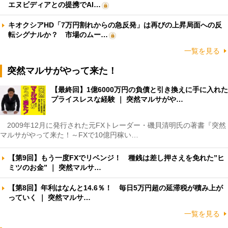
エヌビディアとの提携でAI…
キオクシアHD「7万円割れからの急反発」は再びの上昇局面への反
転シグナルか？ 市場のムー…
一覧を見る
突然マルサがやって来た！
【最終回】1億6000万円の負債と引き換えに手に入れた
プライスレスな経験 ｜ 突然マルサがや…
2009年12月に発行された元FXトレーダー・磯貝清明氏の著書『突然
マルサがやって来た！～FXで10億円稼い…
【第9回】もう一度FXでリベンジ！ 種銭は差し押さえを免れた”ヒ
ミツのお金” ｜ 突然マルサ…
【第8回】年利はなんと14.6％！ 毎日5万円超の延滞税が積み上が
っていく ｜ 突然マルサ…
一覧を見る