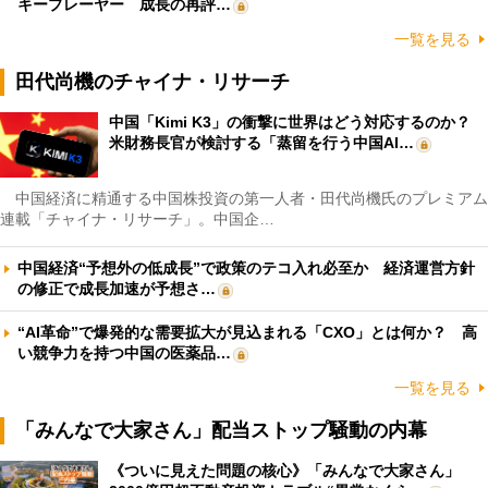
キープレーヤー 成長の再評…
一覧を見る
田代尚機のチャイナ・リサーチ
中国「Kimi K3」の衝撃に世界はどう対応するのか？
米財務長官が検討する「蒸留を行う中国AI…
中国経済に精通する中国株投資の第一人者・田代尚機氏のプレミアム
連載「チャイナ・リサーチ」。中国企…
中国経済“予想外の低成長”で政策のテコ入れ必至か 経済運営方針
の修正で成長加速が予想さ…
“AI革命”で爆発的な需要拡大が見込まれる「CXO」とは何か？ 高
い競争力を持つ中国の医薬品…
一覧を見る
「みんなで大家さん」配当ストップ騒動の内幕
《ついに見えた問題の核心》「みんなで大家さん」