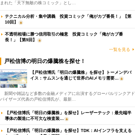
まれた「天下無敵の株コミック」とし…
テクニカル分析・集中講義 投資コミック「俺がカブ番長！」【第
10回】
不透明相場に勝つ信用取引の極意 投資コミック「俺がカブ番
長！」【第9回】
一覧を見る
戸松信博の明日の爆騰株を探せ！
【戸松信博氏「明日の爆騰株」を探せ】トーメンデバ
イス：サムスンを通じて世界のAIメモリ需要…
新聞や雑誌など多数の金融メディアに出演するグローバルリンクアド
バイザーズ代表の戸松信博氏が、最新…
【戸松信博氏「明日の爆騰株」を探せ】レーザーテック：最先端半
導体の製造に不可欠な検査装…
【戸松信博氏「明日の爆騰株」を探せ】TDK：AIインフラを支える