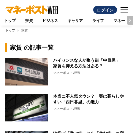
ログイン
トップ
投資
ビジネス
キャリア
ライフ
マネー
トップ
家賃
家賃 の記事一覧
ハイセンスな人が集う街「中目黒」
家賃を抑える方法はある？
マネーポストWEB
本当に不人気タウン？ 実は暮らしや
すい「西日暮里」の魅力
マネーポストWEB