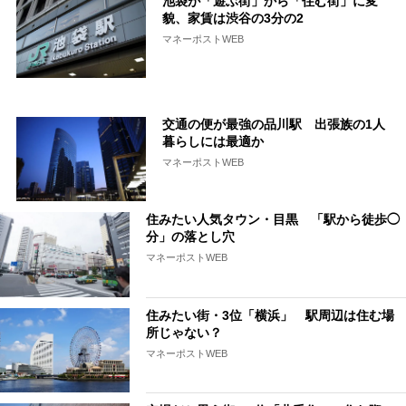
池袋が「遊ぶ街」から「住む街」に変
貌、家賃は渋谷の3分の2
マネーポストWEB
交通の便が最強の品川駅 出張族の1人
暮らしには最適か
マネーポストWEB
住みたい人気タウン・目黒 「駅から徒歩◯
分」の落とし穴
マネーポストWEB
住みたい街・3位「横浜」 駅周辺は住む場
所じゃない？
マネーポストWEB