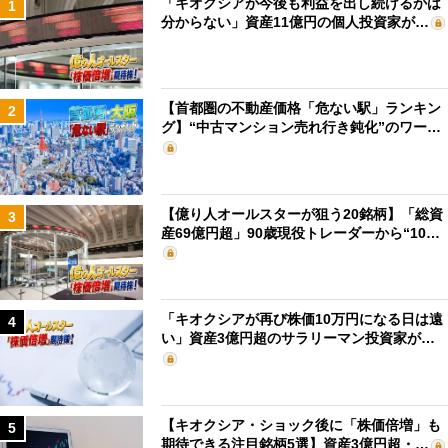
「キオクシアが今後も利益を出し続けるかは
1
分からない」資産11億円の個人投資家が…
【首都圏の不動産価格「危ない駅」ランキン
2
グ】“中古マンション売れ行き鈍化”のワー…
【億り人オールスターが狙う20銘柄】「総資
3
産69億円超」90歳現役トレーダーから“10…
「キオクシアが再び株価10万円になる日は遠
4
い」資産3億円超のサラリーマン投資家が…
【キオクシア・ショック後に「株価倍増」も
5
期待できる注目銘柄5選】資産3億円超・…