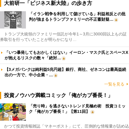
大前研一「ビジネス新大陸」の歩き方
「イラン戦争を利用して儲けている」利益相反との批
判が強まるトランプファミリーの不正蓄財疑…
トランプ大統領のファミリー信託が今年1～3月に3000回以上もの証
券取引を行っていたことが明らかになり…
「いつ暴発してもおかしくはない」イーロン・マスク氏とスペースX
が抱えるリスクの数々「絶対…
【3メガバンクは純利益5兆円超】銀行、商社、ゼネコンは最高益続
出の一方で、中小企業・…
一覧を見る
投資ノウハウ満載コミック「俺がカブ番長！」
「売り時」を逃さないトレンド見極め術 投資コミッ
ク「俺がカブ番長！」【第11回】
かつて投資情報雑誌「マネーポスト」にて、圧倒的な情報量が詰め込