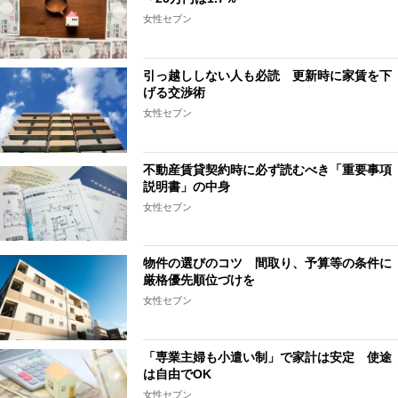
女性セブン
引っ越ししない人も必読 更新時に家賃を下
げる交渉術
女性セブン
不動産賃貸契約時に必ず読むべき「重要事項
説明書」の中身
女性セブン
物件の選びのコツ 間取り、予算等の条件に
厳格優先順位づけを
女性セブン
「専業主婦も小遣い制」で家計は安定 使途
は自由でOK
女性セブン