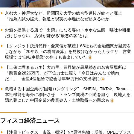
京都大・神戸大など、難関国立大学の総合型選抜が続々と廃止
「推薦入試の拡大」報道と現実の乖離はなぜ起きるのか
お酒を提供する店で「出禁」になる客のトホホな生態 嘔吐や粗相
だけじゃない、店側が嫌がる“最悪の客”とは
【クレジット決済代行・全東信が破産】63社もの金融機関が融資を
しながら「20年以上の粉飾決算」を見抜けなかったカラクリ 営業
現場では“自転車操業”の焦りも表出していた
【土俵に埋まるカネ】大の里、豊昇龍が黒星続きの名古屋場所は
「懸賞金2826万円」が下位力士に渡り「今日はみんなで焼肉
だ！」 金星4個配給で協会は年96万円の支出増に
急増する中国企業の“国籍ロンダリング” SHEIN、TikTok、Temu…
本社機能を海外に移転させ、トランプ関税の回避を狙う 現地人を
隠れ蓑にした中国企業の農業参入・土地取得への懸念も
フィスコ経済ニュース
【注目トピックス 市況・概況】NY原油先物：反落、OPECプラス