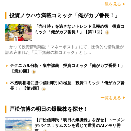
一覧を見る
投資ノウハウ満載コミック「俺がカブ番長！」
「売り時」を逃さないトレンド見極め術 投資コ
ミック「俺がカブ番長！」【第11回】
かつて投資情報雑誌「マネーポスト」にて、圧倒的な情報量が
詰め込まれた「天下無敵の株コミック」とし…
テクニカル分析・集中講義 投資コミック「俺がカブ番長！」
【第10回】
不透明相場に勝つ信用取引の極意 投資コミック「俺がカブ番
長！」【第9回】
一覧を見る
戸松信博の明日の爆騰株を探せ！
【戸松信博氏「明日の爆騰株」を探せ】トーメン
デバイス：サムスンを通じて世界のAIメモリ需
要…