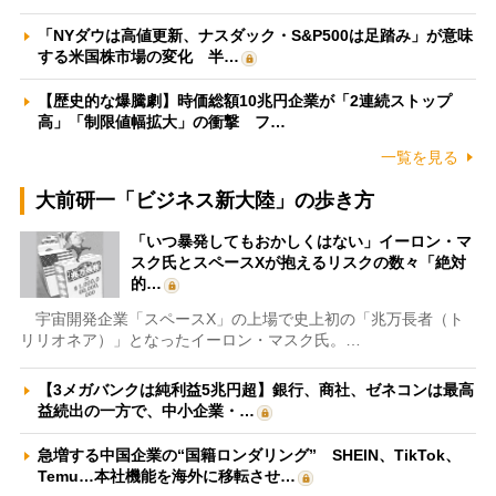
「NYダウは高値更新、ナスダック・S&P500は足踏み」が意味
する米国株市場の変化 半…
【歴史的な爆騰劇】時価総額10兆円企業が「2連続ストップ
高」「制限値幅拡大」の衝撃 フ…
一覧を見る
大前研一「ビジネス新大陸」の歩き方
「いつ暴発してもおかしくはない」イーロン・マ
スク氏とスペースXが抱えるリスクの数々「絶対
的…
宇宙開発企業「スペースX」の上場で史上初の「兆万長者（ト
リリオネア）」となったイーロン・マスク氏。…
【3メガバンクは純利益5兆円超】銀行、商社、ゼネコンは最高
益続出の一方で、中小企業・…
急増する中国企業の“国籍ロンダリング” SHEIN、TikTok、
Temu…本社機能を海外に移転させ…