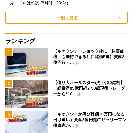
み、ドルは堅調 (8月6日 23:24)
一覧を見る
ランキング
【キオクシア・ショック後に「株価倍
1
増」も期待できる注目銘柄5選】資産3
億円超・…
【億り人オールスターが狙う20銘柄】
2
「総資産69億円超」90歳現役トレーダ
ーから“10…
「キオクシアが再び株価10万円になる
3
日は遠い」資産3億円超のサラリーマン
投資家が…