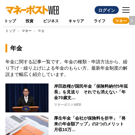
ログイン
トップ
投資
ビジネス
キャリア
ライフ
マネー
トップ
マネー
年金
年金
年金に関する記事一覧です。年金の種類・申請方法から、繰
り下げ・繰り上げによる年金のもらい方、最新年金制度の解
説まで幅広く紹介しています。
岸田政権が国民年金「保険料納付5年延
長」を見送り それでも消えない「年
金70歳支…
マネーポストWEB
厚生年金「会社が保険料を折半」「将
来の年金額アップ」の2つのメリット
月収10万…