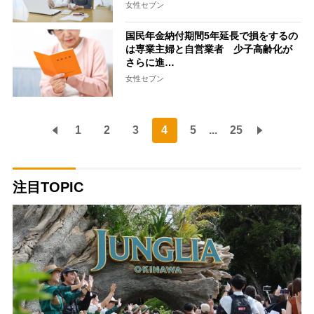
女性セブン
国民年金納付期間5年延長で損をするの
は専業主婦と自営業者 少子高齢化が
さらに進…
女性セブン
1
2
3
4
5
...
25
注目TOPIC