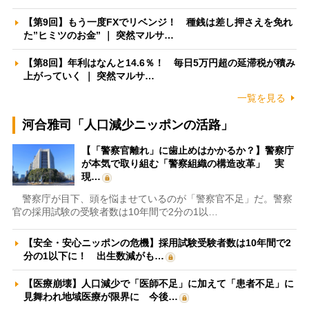
【第9回】もう一度FXでリベンジ！ 種銭は差し押さえを免れ
た”ヒミツのお金” ｜ 突然マルサ…
【第8回】年利はなんと14.6％！ 毎日5万円超の延滞税が積み
上がっていく ｜ 突然マルサ…
一覧を見る
河合雅司「人口減少ニッポンの活路」
【「警察官離れ」に歯止めはかかるか？】警察庁
が本気で取り組む「警察組織の構造改革」 実
現…
警察庁が目下、頭を悩ませているのが「警察官不足」だ。警察
官の採用試験の受験者数は10年間で2分の1以…
【安全・安心ニッポンの危機】採用試験受験者数は10年間で2
分の1以下に！ 出生数減がも…
【医療崩壊】人口減少で「医師不足」に加えて「患者不足」に
見舞われ地域医療が限界に 今後…