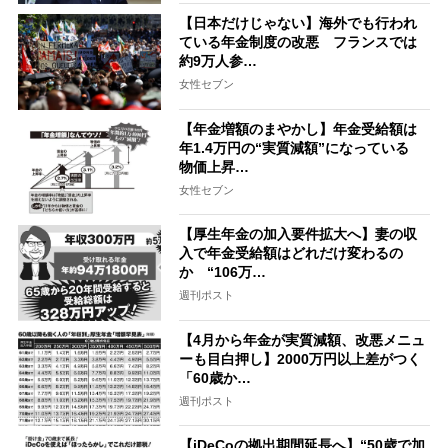
【日本だけじゃない】海外でも行われ
ている年金制度の改悪 フランスでは
約9万人参…
女性セブン
【年金増額のまやかし】年金受給額は
年1.4万円の“実質減額”になっている
物価上昇…
女性セブン
【厚生年金の加入要件拡大へ】妻の収
入で年金受給額はどれだけ変わるの
か “106万…
週刊ポスト
【4月から年金が実質減額、改悪メニュ
ーも目白押し】2000万円以上差がつく
「60歳か…
週刊ポスト
【iDeCoの拠出期間延長へ】“50歳で加