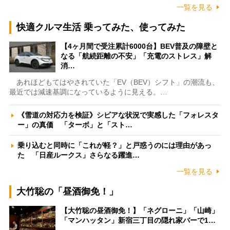
一覧を見る
快適クルマ生活 乗ってみた、使ってみた
【4ヶ月間で受注累計6000台】BEV普及の障壁と
なる「航続距離の不安」「充電のストレス」解
消…
あれほどもてはやされていた「EV（BEV）シフト」の潮流も、
最近では減速基調になっているように見える。…
《雪道の対応力を検証》シビアな状況で実感した「フォレスタ
ー」の真価 「ターボ」と「スト…
乗り込むと同時に「これが軽？」と戸惑うのには理由があっ
た 「日産ルークス」さらなる躍進…
一覧を見る
大竹聡の「昼酒御免！」
【大竹聡の昼酒御免！】「ネグローニ」「山崎」
「マンハッタン」新宿三丁目の隠れ家バーで1…