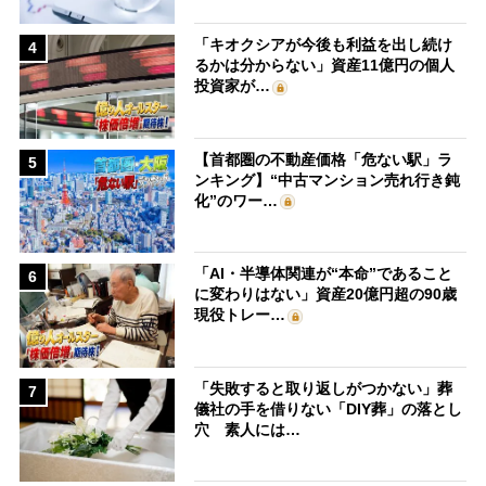
「キオクシアが今後も利益を出し続け
4
るかは分からない」資産11億円の個人
投資家が…
【首都圏の不動産価格「危ない駅」ラ
5
ンキング】“中古マンション売れ行き鈍
化”のワー…
「AI・半導体関連が“本命”であること
6
に変わりはない」資産20億円超の90歳
現役トレー…
「失敗すると取り返しがつかない」葬
7
儀社の手を借りない「DIY葬」の落とし
穴 素人には…