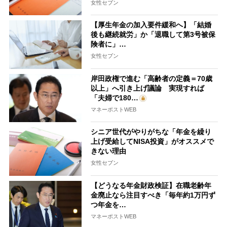
女性セブン
【厚生年金の加入要件緩和へ】「結婚
後も継続就労」か「退職して第3号被保
険者に」…
女性セブン
岸田政権で進む「高齢者の定義＝70歳
以上」へ引き上げ議論 実現すれば
「夫婦で180…
マネーポストWEB
シニア世代がやりがちな「年金を繰り
上げ受給してNISA投資」がオススメで
きない理由
女性セブン
【どうなる年金財政検証】在職老齢年
金廃止なら注目すべき「毎年約1万円ず
つ年金を…
マネーポストWEB