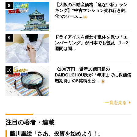
【大阪の不動産価格「危ない駅」ラン
8
キング】“中古マンション売れ行き鈍
化”のワース…
ドライアイスを使わず遺体を保つ「エ
9
ンバーミング」が日本でも普及 1～2
週間は問…
《200万円→資産10億円超の
10
DAIBOUCHOU氏が「年末までに株価倍
増期待」の5銘柄を公…
一覧を見る
注目の著者・連載
藤川里絵「さあ、投資を始めよう！」