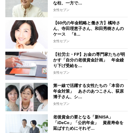
な柱、一方で…
女性セブン
【60代の年金戦略と働き方】橘玲さ
ん、寺田理恵子さん、和田秀樹さんの
ケース 「8…
女性セブン
【社労士・FP】お金の専門家たちが明
かす「自分の老後資金計画」 年金繰
り下げ受給を…
女性セブン
第一線で活躍する女性たちの「本音の
年金対策」 あさのあつこさん、荻原
博子さん、シ…
女性セブン
老後資金の要となる「新NISA」
「iDeCo」「公的年金」 資産寿命を
延ばすためにそれぞ…