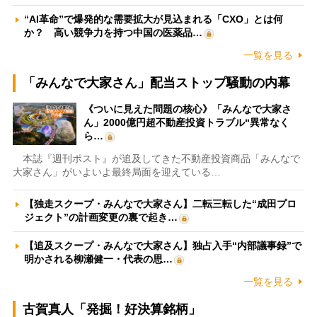
“AI革命”で爆発的な需要拡大が見込まれる「CXO」とは何
か？ 高い競争力を持つ中国の医薬品…
一覧を見る
「みんなで大家さん」配当ストップ騒動の内幕
《ついに見えた問題の核心》「みんなで大家さ
ん」2000億円超不動産投資トラブル“異常なく
ら…
本誌『週刊ポスト』が追及してきた不動産投資商品「みんなで
大家さん」がいよいよ最終局面を迎えている…
【独走スクープ・みんなで大家さん】二転三転した“成田プロ
ジェクト”の計画変更の裏で起き…
【追及スクープ・みんなで大家さん】独占入手“内部議事録”で
明かされる柳瀬健一・代表の思…
一覧を見る
古賀真人「発掘！好決算銘柄」