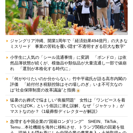
ジャングリア沖縄、開業1周年で「経済効果494億円」の大きな
ミスリード 事業の苦戦を覆い隠す“不透明すぎる巨大な数字”
小学生に人気の「シール流通事情」に変調 「ボンドロ」は依
然品薄状態が続くが、模倣品や類似品が大量流通し一部で値崩
れ 「選別が本格化する時代に」
「何がやりたいのか分からない」竹中平蔵氏が語る高市内閣の
評価 「給付付き税額控除はその場しのぎ」いま不可欠なの
は“社会保障制度の改革議論”と指摘
猛暑のお葬式で悩ましい“喪服問題” 女性は「ワンピースを着
ていけばOK」という俗説に潜む誤解、なぜ「ジャケット」が
マストなのか？《1級葬祭ディレクターが解説》
急増する中国企業の“国籍ロンダリング” SHEIN、TikTok、
Temu…本社機能を海外に移転させ、トランプ関税の回避を狙
う 現地人を隠れ蓑にした中国企業の農業参入・土地取得への