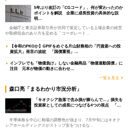
5年ぶり改訂の「CGコード」、何が変わったのか
ポイントを解説 企業に成長投資の具体的な説
明…
金融庁と東京証券取引所が共同で策定している上場企業の経営
や取締役会のあり方を定める「コーポレート…
【令和のPKOか】GPIFをめぐる片山財務相の「円資産への投
資拡大」発言の波紋 「国債重視」…
インフレでも「物価負け」しない金融商品「物価連動国債」に
注目 元本が物価の動きに合わせ…
一覧を見る
森口亮「まるわかり市況分析」
「キオクシア急落で含み損が膨らんで…」損失を
投資家としての成長につなげる4つの視点 「…
半導体株を中心に相場の調整色が強まり、7月中旬にはキオク
シアホールディングスがストップ安をつけるな…