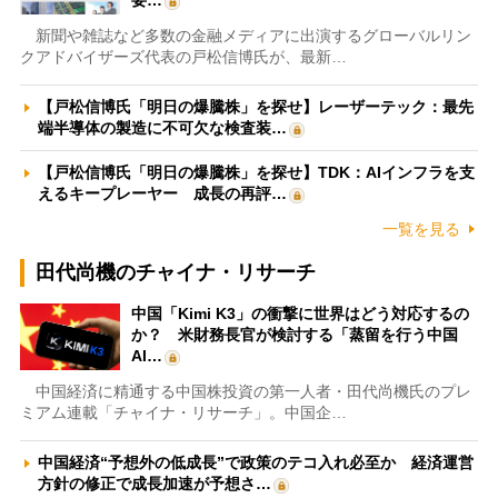
新聞や雑誌など多数の金融メディアに出演するグローバルリン
クアドバイザーズ代表の戸松信博氏が、最新…
【戸松信博氏「明日の爆騰株」を探せ】レーザーテック：最先
端半導体の製造に不可欠な検査装…
【戸松信博氏「明日の爆騰株」を探せ】TDK：AIインフラを支
えるキープレーヤー 成長の再評…
一覧を見る
田代尚機のチャイナ・リサーチ
中国「Kimi K3」の衝撃に世界はどう対応するの
か？ 米財務長官が検討する「蒸留を行う中国
AI…
中国経済に精通する中国株投資の第一人者・田代尚機氏のプレ
ミアム連載「チャイナ・リサーチ」。中国企…
中国経済“予想外の低成長”で政策のテコ入れ必至か 経済運営
方針の修正で成長加速が予想さ…