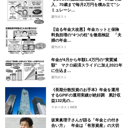
入、70歳まで毎月2万円を積み立て”シ
ミュレーシ…
週刊ポスト
【迫る年金大改悪】年金カットと保険
料負担増の“4つの柱”を徹底検証 「夫
婦の年金…
週刊ポスト
年金が4月から年額1.4万円の“実質減
額” マクロ経済スライドに加え2021年
に仕込ま…
週刊ポスト
《長期分散投資のお手本》年金を運用
するGPIFの運用実績が絶好調 累計収
益132兆の…
マネーポストWEB
坂東眞理子さんが語る「年金との付き
合い方」 年金は「有形資産」の大切