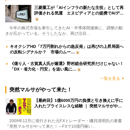
三菱重工が「AIインフラの新たな主役」として再
評価される気運 エヌビディアとの提携でAIデ…
今年の株式市場を牽引してきたAI・半導体関連株に、調整の動
きが広がっている。そうしたなか、再び注目…
キオクシアHD「7万円割れからの急反発」は再びの上昇局面へ
の反転シグナルか？ 市場のムー…
《億り人・古賀真人氏が厳選》野村総合研究所だけじゃない！
「DX・省力化・円安」を追い風に…
一覧を見る
突然マルサがやって来た！
【最終回】1億6000万円の負債と引き換えに手に
入れたプライスレスな経験 ｜ 突然マルサがや…
2009年12月に発行された元FXトレーダー・磯貝清明氏の著書
『突然マルサがやって来た！～FXで10億円稼い…