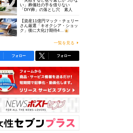
「失敗すると取り返しがつかな
い」葬儀社の手を借りない
「DIY葬」の落とし穴 素人
に…
【資産11億円マック・チェリー
さん厳選「キオクシア・ショッ
ク」後に大化け期待4…
一覧を見る
フォロー
フォロー