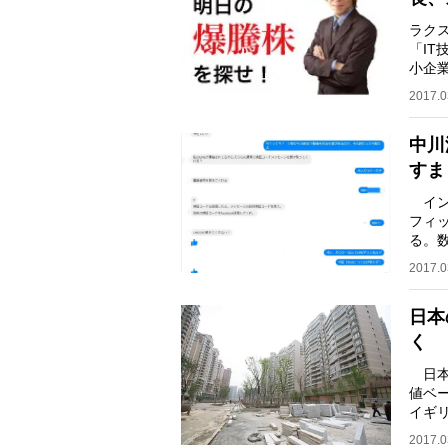
ラク
「I
小企
する
2017.0
中川
すま
イン
フィ
る。数
って
2017.0
日本
く
日本
値ベー
イギリ
のア
2017.0