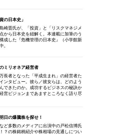
資の日本史」
島崎晋氏が、「投資」と「リスクマネジメ
点から日本史を紐解く。本連載に加筆のう
構成した『危機管理の日本史』（小学館新
中。
のミリオネア経営者
万長者となった「平成生まれ」の経営者た
インタビュー。彼ら／彼女らは、どのよう
んできたのか。成功するビジネスの秘訣か
経営ビジョンまであますところなく語り尽
明日の爆騰株を探せ！
など多数のメディアに出演中の戸松信博氏
！？の株銘柄紹介や株相場の見通しについ