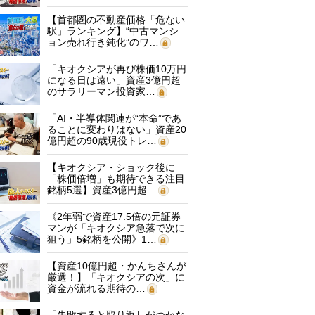
【首都圏の不動産価格「危ない
駅」ランキング】“中古マンシ
ョン売れ行き鈍化”のワ…
「キオクシアが再び株価10万円
になる日は遠い」資産3億円超
のサラリーマン投資家…
「AI・半導体関連が“本命”であ
ることに変わりはない」資産20
億円超の90歳現役トレ…
【キオクシア・ショック後に
「株価倍増」も期待できる注目
銘柄5選】資産3億円超…
《2年弱で資産17.5倍の元証券
マンが「キオクシア急落で次に
狙う」5銘柄を公開》1…
【資産10億円超・かんちさんが
厳選！】「キオクシアの次」に
資金が流れる期待の…