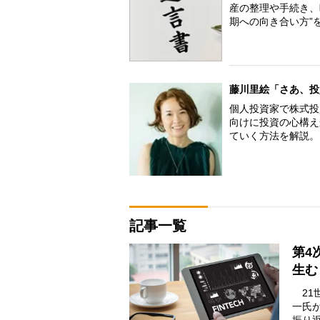
産の整理や手続き、
期への向き合い方”
藤川里絵「さあ、投
個人投資家で株式投
向けに投資の心構え
ていく方法を解説。
記事一覧
第4
生む
21
一氏