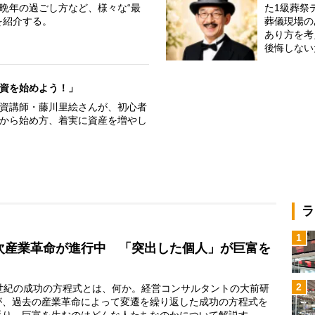
晩年の過ごし方など、様々な“最
た1級葬祭
を紹介する。
葬儀現場の
あり方を考
後悔しない
資を始めよう！」
資講師・藤川里絵さんが、初心者
から始め方、着実に資産を増やし
ラ
1
次産業革命が進行中 「突出した個人」が巨富を
2
世紀の成功の方程式とは、何か。経営コンサルタントの大前研
が、過去の産業革命によって変遷を繰り返した成功の方程式を