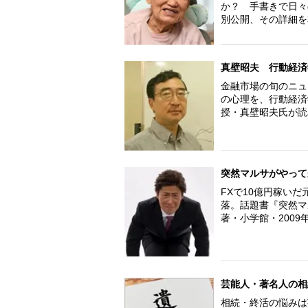
か？ 手書きで日々
別公開、その詳細を
真壁昭夫 行動経済
金融市場の旬のニュ
の心理を、行動経済
授・真壁昭夫氏が読
突然マルサがやって
FXで10億円稼い
落。話題書『突然マ
著・小学館・2009
芸能人・著名人の相
相続・終活の悩みは