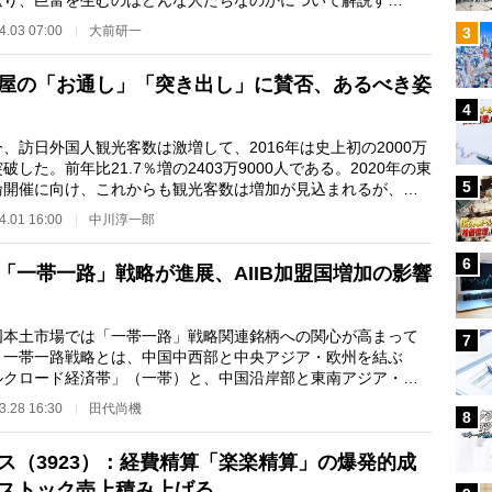
返り、巨富を生むのはどんな人たちなのかについて解説す
 ＊ ＊ ＊ 第4次…
4.03 07:00
大前研一
3
屋の「お通し」「突き出し」に賛否、あるべき姿
4
訪日外国人観光客数は激増して、2016年は史上初の2000万
破した。前年比21.7％増の2403万9000人である。2020年の東
5
輪開催に向け、これからも観光客数は増加が見込まれるが、居
等で外国人との…
4.01 16:00
中川淳一郎
6
「一帯一路」戦略が進展、AIIB加盟国増加の影響
本土市場では「一帯一路」戦略関連銘柄への関心が高まって
7
。一帯一路戦略とは、中国中西部と中央アジア・欧州を結ぶ
ルクロード経済帯」（一帯）と、中国沿岸部と東南アジア・イ
・アラビア半島・…
3.28 16:30
田代尚機
8
ス（3923）：経費精算「楽楽精算」の爆発的成
ストック売上積み上げる