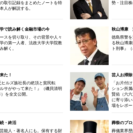
の取引記録をまとめたノートを特
勢・注目株
本人が解説する。
学で読み解く金融市場の今
秋山博康 
ースを切り取り、その背景や人々
徳島県警を
学の第一人者、法政大学大学院教
る秋山博康
み解く。
ト刑事』（
来た！
芸人お掃除
だ元ヒルズ族社長の絶頂と貧民転
「お片付け
ルサがやって来た！』（磯貝清明
ション所属
年）を全文公開。
賢佑（六六
に寄り添い
場をレポー
続・終活
葬祭のプロ
芸能人・著名人にも。保有する財
葬儀業界歴