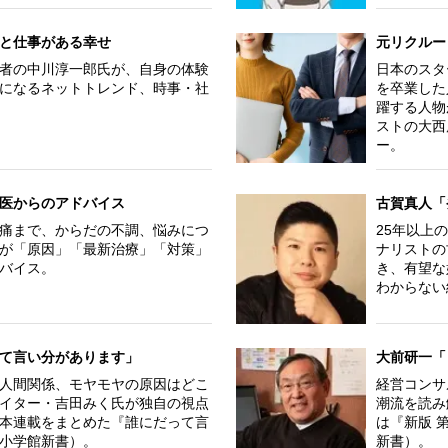
と仕事がある幸せ
元リクルー
者の中川淳一郎氏が、自身の体験
日本のスタ
になるネットトレンド、時事・社
を卒業した
躍する人物
ストの大西
ー。
医からのアドバイス
古賀真人「
痛まで、からだの不調、悩みにつ
25年以上
が「原因」「最新治療」「対策」
ナリストの
バイス。
き、有望な
わからない
て言い分があります」
大前研一「
人間関係、モヤモヤの原因はどこ
経営コンサ
イター・吉田みく氏が独自の視点
潮流を読み
本連載をまとめた『誰にだって言
は『新版 
小学館新書）。
新書）。