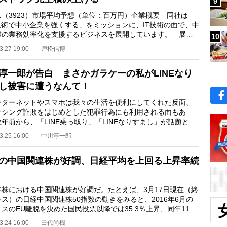
9
ス（3923）市場平均予想（単位：百万円）企業概要 同社は
T技術で中小企業を強くする」をミッションに、IT技術の面で、中
業の業務効率化を支援するビジネスを展開しています。 展開
10
のはクラウドサ…
3.27 19:00
戸松信博
淳一郎が告白 まさかガラケーの私がLINEなり
し被害に遭うなんて！
ターネットやスマホは我々の生活を便利にしてくれた反面、
ッシング詐欺をはじめとした犯罪行為にも利用される面もあ
年前から、「LINE乗っ取り」「LINEなりすまし」が話題とな
いる。これは、詐…
3.25 16:00
中川淳一郎
の中国関連株が好調、日経平均を上回る上昇率続
株における中国関連株が好調だ。たとえば、3月17日現在（終
ス）の日経中国関連株50指数の動きをみると、2016年6月の
スのEU離脱を決めた国民投票以降では35.3％上昇、同年11月
メリカ大統領選…
3.24 16:00
田代尚機