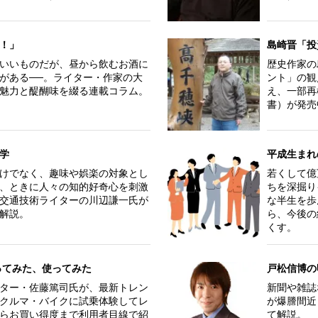
！」
島崎晋「投
いいものだが、昼から飲むお酒に
歴史作家の
がある──。ライター・作家の大
ント」の観
魅力と醍醐味を綴る連載コラム。
え、一部再
書）が発売
学
平成生まれ
けでなく、趣味や娯楽の対象とし
若くして億
、ときに人々の知的好奇心を刺激
ちを深掘り
交通技術ライターの川辺謙一氏が
な半生を歩
解説。
ら、今後の
くす。
ってみた、使ってみた
戸松信博の
ター・佐藤篤司氏が、最新トレン
新聞や雑誌
クルマ・バイクに試乗体験してレ
が爆謄間近
らお買い得度まで利用者目線で紹
て解説。