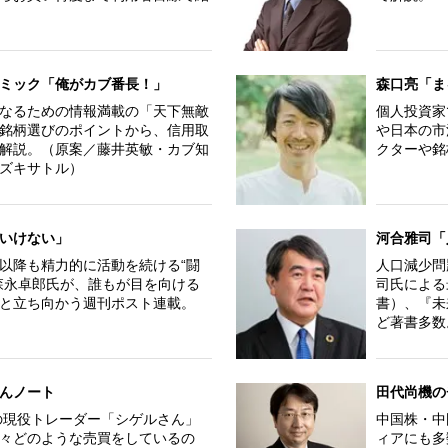
ミック「俺がカブ番長！」
森口亮「ま
なるための情報満載の「天下無敵
個人投資家
銘柄選びのポイントから、信用取
や日本の市
解説。（原案／藤井英敏・カブ知
クターや銘
ズキサトル）
いけない」
河合雅司「
以降も精力的に活動を続ける“闘
人口減少問
森永卓郎氏が、誰もが目を向ける
司氏による
と立ち向かう週刊ポスト連載。
書）、『未
ど著書多数
んノート
田代尚機の
歳の現役トレーダー「シゲルさん」
中国株・中
々どのような売買をしているの
ィアにも多