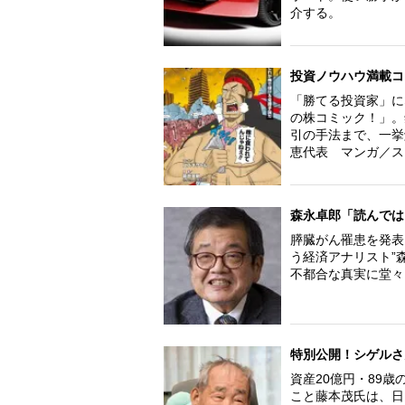
介する。
投資ノウハウ満載コ
「勝てる投資家」に
の株コミック！」。
引の手法まで、一挙
恵代表 マンガ／ス
森永卓郎「読んでは
膵臓がん罹患を発表
う経済アナリスト”
不都合な真実に堂々
特別公開！シゲルさ
資産20億円・89
こと藤本茂氏は、日