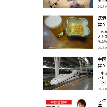
振り
る。
2017.0
居酒
は？
昨今、
人を突
京五
酒屋
2017.0
中国
は？
中国
いる
「シ
ンド
2017.0
ラク
長、