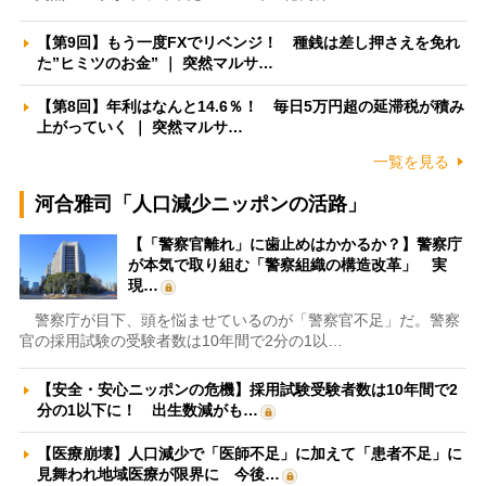
【第9回】もう一度FXでリベンジ！ 種銭は差し押さえを免れ
た”ヒミツのお金” ｜ 突然マルサ…
【第8回】年利はなんと14.6％！ 毎日5万円超の延滞税が積み
上がっていく ｜ 突然マルサ…
一覧を見る
河合雅司「人口減少ニッポンの活路」
【「警察官離れ」に歯止めはかかるか？】警察庁
が本気で取り組む「警察組織の構造改革」 実
現…
警察庁が目下、頭を悩ませているのが「警察官不足」だ。警察
官の採用試験の受験者数は10年間で2分の1以…
【安全・安心ニッポンの危機】採用試験受験者数は10年間で2
分の1以下に！ 出生数減がも…
【医療崩壊】人口減少で「医師不足」に加えて「患者不足」に
見舞われ地域医療が限界に 今後…