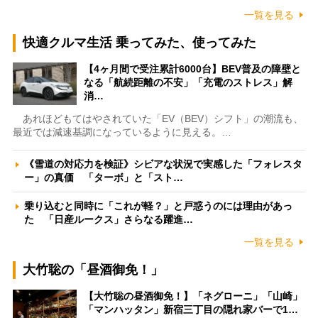
一覧を見る
快適クルマ生活 乗ってみた、使ってみた
【4ヶ月間で受注累計6000台】BEV普及の障壁と
なる「航続距離の不安」「充電のストレス」解
消…
あれほどもてはやされていた「EV（BEV）シフト」の潮流も、
最近では減速基調になっているように見える。…
《雪道の対応力を検証》シビアな状況で実感した「フォレスタ
ー」の真価 「ターボ」と「スト…
乗り込むと同時に「これが軽？」と戸惑うのには理由があっ
た 「日産ルークス」さらなる躍進…
一覧を見る
大竹聡の「昼酒御免！」
【大竹聡の昼酒御免！】「ネグローニ」「山崎」
「マンハッタン」新宿三丁目の隠れ家バーで1…