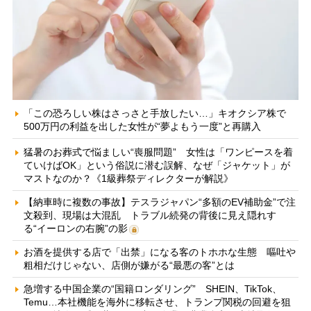
「この恐ろしい株はさっさと手放したい…」キオクシア株で
500万円の利益を出した女性が“夢よもう一度”と再購入
猛暑のお葬式で悩ましい“喪服問題” 女性は「ワンピースを着
ていけばOK」という俗説に潜む誤解、なぜ「ジャケット」が
マストなのか？《1級葬祭ディレクターが解説》
【納車時に複数の事故】テスラジャパン“多額のEV補助金”で注
文殺到、現場は大混乱 トラブル続発の背後に見え隠れす
る“イーロンの右腕”の影
お酒を提供する店で「出禁」になる客のトホホな生態 嘔吐や
粗相だけじゃない、店側が嫌がる“最悪の客”とは
急増する中国企業の“国籍ロンダリング” SHEIN、TikTok、
Temu…本社機能を海外に移転させ、トランプ関税の回避を狙