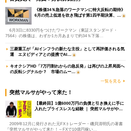
《株価34％急落のワークマンに特大反転の期待》
6月の売上低迷を吹き飛ばす第1四半期決算、…
6月3日に8330円をつけたワークマン（東証スタンダード・
7564）の株価は、わずか1カ月あまりで約34％下落…
三菱重工が「AIインフラの新たな主役」として再評価される気
運 エヌビディアとの提携でAI…
キオクシアHD「7万円割れからの急反発」は再びの上昇局面へ
の反転シグナルか？ 市場のムー…
一覧を見る
突然マルサがやって来た！
【最終回】1億6000万円の負債と引き換えに手に
入れたプライスレスな経験 ｜ 突然マルサがや…
2009年12月に発行された元FXトレーダー・磯貝清明氏の著書
『突然マルサがやって来た！～FXで10億円稼い…