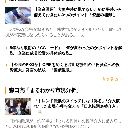
【資産運用】大災害時に慌てないために平時から
備えておきたい3つのポイント「資産の棚卸し…
大規模な災害が起きると、株式市場が大きく動いたり、取引環
境が不安定になったりすることがある。一方…
5年ぶり改訂の「CGコード」、何が変わったのかポイントを解
説 企業に成長投資の具体的な説…
【令和のPKOか】GPIFをめぐる片山財務相の「円資産への投
資拡大」発言の波紋 「国債重視」…
一覧を見る
森口亮「まるわかり市況分析」
「トレンド転換のスイッチになり得る」“介入慣
れ”した市場心理を変える「日米協調為替介入」
…
日米両政府が、約28年ぶりとなる円買いの協調介入に踏み切っ
た。米国も追加介入を辞さない姿勢を示して…