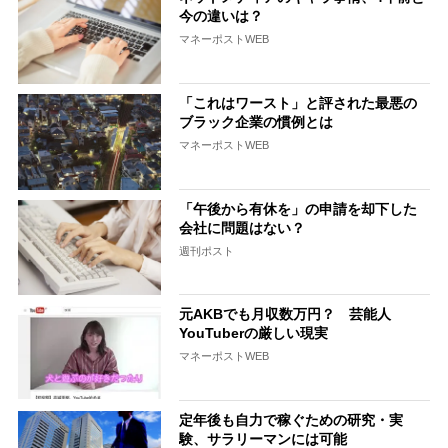
今の違いは？
マネーポストWEB
「これはワースト」と評された最悪の
ブラック企業の慣例とは
マネーポストWEB
「午後から有休を」の申請を却下した
会社に問題はない？
週刊ポスト
元AKBでも月収数万円？ 芸能人
YouTuberの厳しい現実
マネーポストWEB
定年後も自力で稼ぐための研究・実
験、サラリーマンには可能