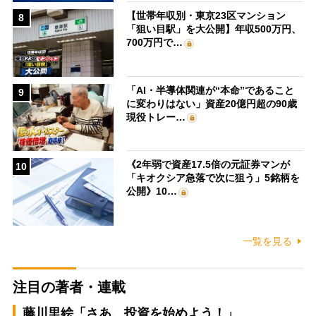
【世帯年収別・東京23区マンション
8
「狙い目駅」を大公開】年収500万円、
700万円で…
「AI・半導体関連が“本命”であること
9
に変わりはない」資産20億円超の90歳
現役トレー…
《2年弱で資産17.5倍の元証券マンが
10
「キオクシア急落で次に狙う」5銘柄を
公開》10…
一覧を見る
注目の著者・連載
藤川里絵「さあ、投資を始めよう！」