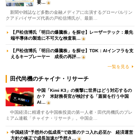
要…
新聞や雑誌など多数の金融メディアに出演するグローバルリン
クアドバイザーズ代表の戸松信博氏が、最新…
【戸松信博氏「明日の爆騰株」を探せ】レーザーテック：最先
端半導体の製造に不可欠な検査装…
【戸松信博氏「明日の爆騰株」を探せ】TDK：AIインフラを支
えるキープレーヤー 成長の再評…
一覧を見る
田代尚機のチャイナ・リサーチ
中国「Kimi K3」の衝撃に世界はどう対応するの
か？ 米財務長官が検討する「蒸留を行う中国
AI…
中国経済に精通する中国株投資の第一人者・田代尚機氏のプレ
ミアム連載「チャイナ・リサーチ」。中国企…
中国経済“予想外の低成長”で政策のテコ入れ必至か 経済運営
方針の修正で成長加速が予想さ…