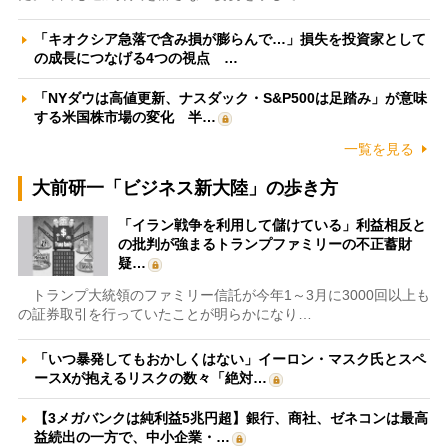
「キオクシア急落で含み損が膨らんで…」損失を投資家として
の成長につなげる4つの視点 …
「NYダウは高値更新、ナスダック・S&P500は足踏み」が意味
する米国株市場の変化 半…
一覧を見る
大前研一「ビジネス新大陸」の歩き方
「イラン戦争を利用して儲けている」利益相反と
の批判が強まるトランプファミリーの不正蓄財
疑…
トランプ大統領のファミリー信託が今年1～3月に3000回以上も
の証券取引を行っていたことが明らかになり…
「いつ暴発してもおかしくはない」イーロン・マスク氏とスペ
ースXが抱えるリスクの数々「絶対…
【3メガバンクは純利益5兆円超】銀行、商社、ゼネコンは最高
益続出の一方で、中小企業・…