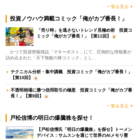
一覧を見る
投資ノウハウ満載コミック「俺がカブ番長！」
「売り時」を逃さないトレンド見極め術 投資コ
ミック「俺がカブ番長！」【第11回】
かつて投資情報雑誌「マネーポスト」にて、圧倒的な情報量が
詰め込まれた「天下無敵の株コミック」とし…
テクニカル分析・集中講義 投資コミック「俺がカブ番長！」
【第10回】
不透明相場に勝つ信用取引の極意 投資コミック「俺がカブ番
長！」【第9回】
一覧を見る
戸松信博の明日の爆騰株を探せ！
【戸松信博氏「明日の爆騰株」を探せ】トーメン
デバイス：サムスンを通じて世界のAIメモリ需