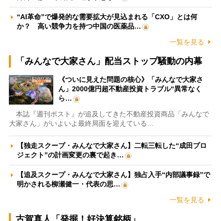
“AI革命”で爆発的な需要拡大が見込まれる「CXO」とは何
か？ 高い競争力を持つ中国の医薬品…
一覧を見る
「みんなで大家さん」配当ストップ騒動の内幕
《ついに見えた問題の核心》「みんなで大家さ
ん」2000億円超不動産投資トラブル“異常なく
ら…
本誌『週刊ポスト』が追及してきた不動産投資商品「みんなで
大家さん」がいよいよ最終局面を迎えている…
【独走スクープ・みんなで大家さん】二転三転した“成田プロ
ジェクト”の計画変更の裏で起き…
【追及スクープ・みんなで大家さん】独占入手“内部議事録”で
明かされる柳瀬健一・代表の思…
一覧を見る
古賀真人「発掘！好決算銘柄」