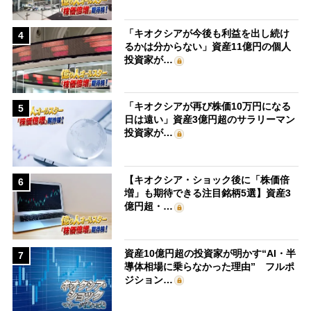
「キオクシアが今後も利益を出し続け
4
るかは分からない」資産11億円の個人
投資家が…
「キオクシアが再び株価10万円になる
5
日は遠い」資産3億円超のサラリーマン
投資家が…
【キオクシア・ショック後に「株価倍
6
増」も期待できる注目銘柄5選】資産3
億円超・…
資産10億円超の投資家が明かす“AI・半
7
導体相場に乗らなかった理由” フルポ
ジション…