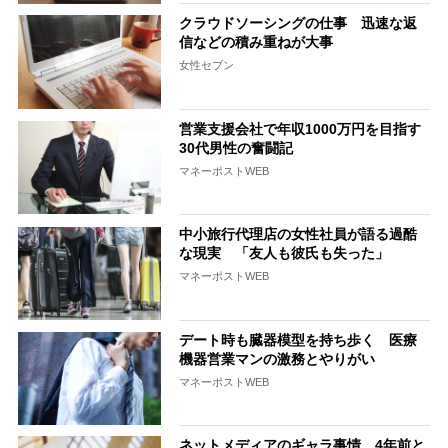
クラウドソーシングの仕事 迅速な返
信などの積み重ねが大事
女性セブン
営業支援会社で年収1000万円を目指す
30代男性の奮闘記
マネーポストWEB
中小旅行代理店の女性社員が語る過酷
な現実 「友人も彼氏も失った」
マネーポストWEB
デート時も臓器模型を持ち歩く 医療
機器営業マンの激務とやりがい
マネーポストWEB
ネットメディアのギャラ事情、4年前と