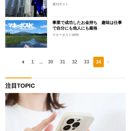
週刊ポスト
事業で成功したお金持ち 趣味は仕事
で自分にも他人にも厳格
マネーポストWEB
1
...
30
31
32
33
34
注目TOPIC