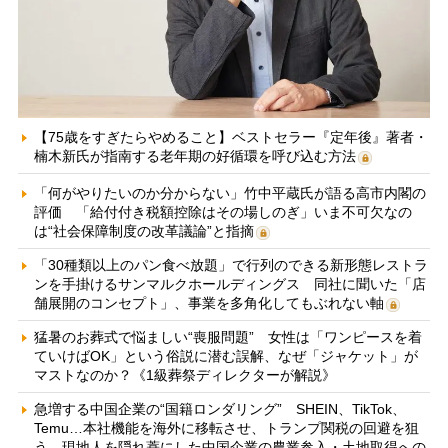
【75歳をすぎたらやめること】ベストセラー『定年後』著者・
楠木新氏が指南する老年期の好循環を呼び込む方法
「何がやりたいのか分からない」竹中平蔵氏が語る高市内閣の
評価 「給付付き税額控除はその場しのぎ」いま不可欠なの
は“社会保障制度の改革議論”と指摘
「30種類以上のパン食べ放題」で行列のできる新形態レストラ
ンを手掛けるサンマルクホールディングス 同社に聞いた「店
舗展開のコンセプト」、事業を多角化してもぶれない軸
猛暑のお葬式で悩ましい“喪服問題” 女性は「ワンピースを着
ていけばOK」という俗説に潜む誤解、なぜ「ジャケット」が
マストなのか？《1級葬祭ディレクターが解説》
急増する中国企業の“国籍ロンダリング” SHEIN、TikTok、
Temu…本社機能を海外に移転させ、トランプ関税の回避を狙
う 現地人を隠れ蓑にした中国企業の農業参入・土地取得への