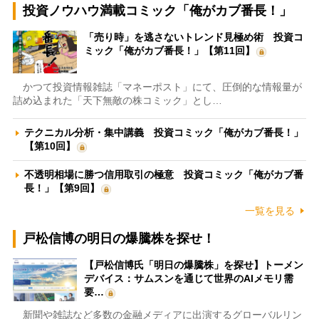
投資ノウハウ満載コミック「俺がカブ番長！」
「売り時」を逃さないトレンド見極め術 投資コ
ミック「俺がカブ番長！」【第11回】
かつて投資情報雑誌「マネーポスト」にて、圧倒的な情報量が
詰め込まれた「天下無敵の株コミック」とし…
テクニカル分析・集中講義 投資コミック「俺がカブ番長！」
【第10回】
不透明相場に勝つ信用取引の極意 投資コミック「俺がカブ番
長！」【第9回】
一覧を見る
戸松信博の明日の爆騰株を探せ！
【戸松信博氏「明日の爆騰株」を探せ】トーメン
デバイス：サムスンを通じて世界のAIメモリ需
要…
新聞や雑誌など多数の金融メディアに出演するグローバルリン