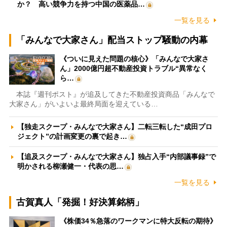
か？ 高い競争力を持つ中国の医薬品…
一覧を見る
「みんなで大家さん」配当ストップ騒動の内幕
《ついに見えた問題の核心》「みんなで大家さ
ん」2000億円超不動産投資トラブル“異常なく
ら…
本誌『週刊ポスト』が追及してきた不動産投資商品「みんなで
大家さん」がいよいよ最終局面を迎えている…
【独走スクープ・みんなで大家さん】二転三転した“成田プロ
ジェクト”の計画変更の裏で起き…
【追及スクープ・みんなで大家さん】独占入手“内部議事録”で
明かされる柳瀬健一・代表の思…
一覧を見る
古賀真人「発掘！好決算銘柄」
《株価34％急落のワークマンに特大反転の期待》