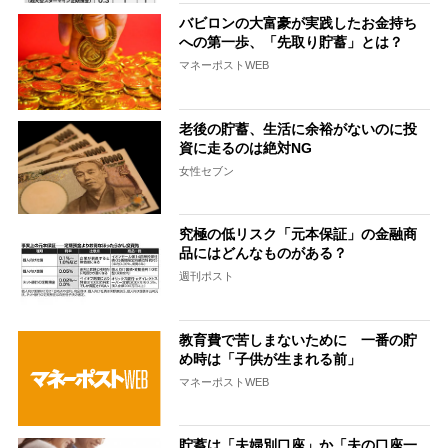
バビロンの大富豪が実践したお金持ち
への第一歩、「先取り貯蓄」とは？
マネーポストWEB
老後の貯蓄、生活に余裕がないのに投
資に走るのは絶対NG
女性セブン
究極の低リスク「元本保証」の金融商
品にはどんなものがある？
週刊ポスト
教育費で苦しまないために 一番の貯
め時は「子供が生まれる前」
マネーポストWEB
貯蓄は「夫婦別口座」か「夫の口座一