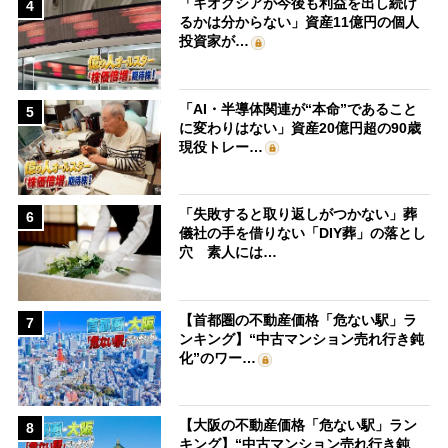
「キオクシアが今後も利益を出し続け
4
るかは分からない」資産11億円の個人
投資家が…
「AI・半導体関連が“本命”であること
5
に変わりはない」資産20億円超の90歳
現役トレー…
「失敗すると取り返しがつかない」葬
6
儀社の手を借りない「DIY葬」の落とし
穴 素人には…
【首都圏の不動産価格「危ない駅」ラ
7
ンキング】“中古マンション売れ行き鈍
化”のワー…
【大阪の不動産価格「危ない駅」ラン
8
キング】“中古マンション売れ行き鈍