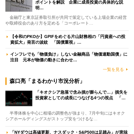
ポイントを解説 企業に成長投資の具体的な説
明…
金融庁と東京証券取引所が共同で策定している上場企業の経営
や取締役会のあり方を定める「コーポレート…
【令和のPKOか】GPIFをめぐる片山財務相の「円資産への投
資拡大」発言の波紋 「国債重視」…
インフレでも「物価負け」しない金融商品「物価連動国債」に
注目 元本が物価の動きに合わせ…
一覧を見る
森口亮「まるわかり市況分析」
「キオクシア急落で含み損が膨らんで…」損失を
投資家としての成長につなげる4つの視点 「…
半導体株を中心に相場の調整色が強まり、7月中旬にはキオク
シアホールディングスがストップ安をつけるな…
「NYダウは高値更新、ナスダック・S&P500は足踏み」が意味