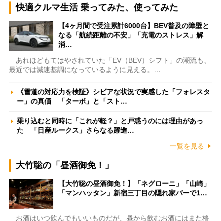
快適クルマ生活 乗ってみた、使ってみた
【4ヶ月間で受注累計6000台】BEV普及の障壁と
なる「航続距離の不安」「充電のストレス」解
消…
あれほどもてはやされていた「EV（BEV）シフト」の潮流も、
最近では減速基調になっているように見える。…
《雪道の対応力を検証》シビアな状況で実感した「フォレスタ
ー」の真価 「ターボ」と「スト…
乗り込むと同時に「これが軽？」と戸惑うのには理由があっ
た 「日産ルークス」さらなる躍進…
一覧を見る
大竹聡の「昼酒御免！」
【大竹聡の昼酒御免！】「ネグローニ」「山崎」
「マンハッタン」新宿三丁目の隠れ家バーで1…
お酒はいつ飲んでもいいものだが、昼から飲むお酒にはまた格