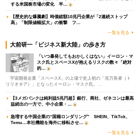
する米国株市場の変化 半…
【歴史的な爆騰劇】時価総額10兆円企業が「2連続ストップ
高」「制限値幅拡大」の衝撃 フ…
一覧を見る
大前研一「ビジネス新大陸」の歩き方
「いつ暴発してもおかしくはない」イーロン・マ
スク氏とスペースXが抱えるリスクの数々「絶対
的…
宇宙開発企業「スペースX」の上場で史上初の「兆万長者（ト
リリオネア）」となったイーロン・マスク氏。…
【3メガバンクは純利益5兆円超】銀行、商社、ゼネコンは最高
益続出の一方で、中小企業・…
急増する中国企業の“国籍ロンダリング” SHEIN、TikTok、
Temu…本社機能を海外に移転させ…
一覧を見る