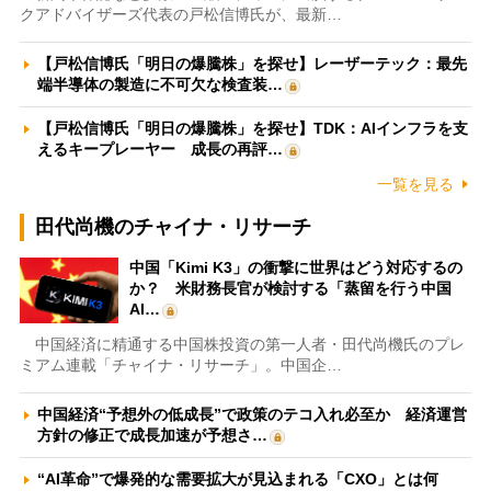
クアドバイザーズ代表の戸松信博氏が、最新…
【戸松信博氏「明日の爆騰株」を探せ】レーザーテック：最先
端半導体の製造に不可欠な検査装…
【戸松信博氏「明日の爆騰株」を探せ】TDK：AIインフラを支
えるキープレーヤー 成長の再評…
一覧を見る
田代尚機のチャイナ・リサーチ
中国「Kimi K3」の衝撃に世界はどう対応するの
か？ 米財務長官が検討する「蒸留を行う中国
AI…
中国経済に精通する中国株投資の第一人者・田代尚機氏のプレ
ミアム連載「チャイナ・リサーチ」。中国企…
中国経済“予想外の低成長”で政策のテコ入れ必至か 経済運営
方針の修正で成長加速が予想さ…
“AI革命”で爆発的な需要拡大が見込まれる「CXO」とは何