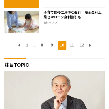
子育て世帯にお得な銀行 預金金利上
乗せやローン金利割引も
女性セブン
1
...
8
9
10
11
12
注目TOPIC