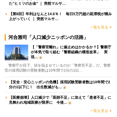
た”ヒミツのお金” ｜ 突然マルサ…
【第8回】年利はなんと14.6％！ 毎日5万円超の延滞税が積み
上がっていく ｜ 突然マルサ…
一覧を見る
河合雅司「人口減少ニッポンの活路」
【「警察官離れ」に歯止めはかかるか？】警察庁
が本気で取り組む「警察組織の構造改革」 実
現…
警察庁が目下、頭を悩ませているのが「警察官不足」だ。警察
官の採用試験の受験者数は10年間で2分の1以…
【安全・安心ニッポンの危機】採用試験受験者数は10年間で2
分の1以下に！ 出生数減がも…
【医療崩壊】人口減少で「医師不足」に加えて「患者不足」に
見舞われ地域医療が限界に 今後…
一覧を見る