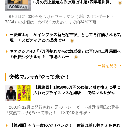
6月の売上低迷を吹き飛ばす第1四半期決算、…
6月3日に8330円をつけたワークマン（東証スタンダード・
7564）の株価は、わずか1カ月あまりで約34％下落…
三菱重工が「AIインフラの新たな主役」として再評価される気
運 エヌビディアとの提携でAI…
キオクシアHD「7万円割れからの急反発」は再びの上昇局面へ
の反転シグナルか？ 市場のムー…
一覧を見る
突然マルサがやって来た！
【最終回】1億6000万円の負債と引き換えに手に
入れたプライスレスな経験 ｜ 突然マルサがや…
2009年12月に発行された元FXトレーダー・磯貝清明氏の著書
『突然マルサがやって来た！～FXで10億円稼い…
【第9回】もう一度FXでリベンジ！ 種銭は差し押さえを免れ