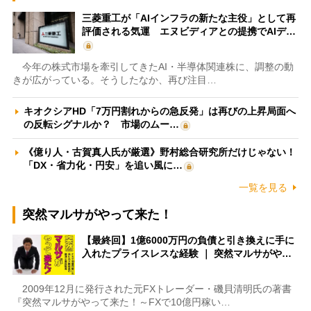
三菱重工が「AIインフラの新たな主役」として再
評価される気運 エヌビディアとの提携でAIデ…
今年の株式市場を牽引してきたAI・半導体関連株に、調整の動
きが広がっている。そうしたなか、再び注目…
キオクシアHD「7万円割れからの急反発」は再びの上昇局面へ
の反転シグナルか？ 市場のムー…
《億り人・古賀真人氏が厳選》野村総合研究所だけじゃない！
「DX・省力化・円安」を追い風に…
一覧を見る
突然マルサがやって来た！
【最終回】1億6000万円の負債と引き換えに手に
入れたプライスレスな経験 ｜ 突然マルサがや…
2009年12月に発行された元FXトレーダー・磯貝清明氏の著書
『突然マルサがやって来た！～FXで10億円稼い…