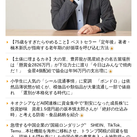
【75歳をすぎたらやめること】ベストセラー『定年後』著者・
楠木新氏が指南する老年期の好循環を呼び込む方法
【土俵に埋まるカネ】大の里、豊昇龍が黒星続きの名古屋場所
は「懸賞金2826万円」が下位力士に渡り「今日はみんなで焼肉
だ！」 金星4個配給で協会は年96万円の支出増に
小学生に人気の「シール流通事情」に変調 「ボンドロ」は依
然品薄状態が続くが、模倣品や類似品が大量流通し一部で値崩
れ 「選別が本格化する時代に」
キオクシアなどAI関連株に資金集中で“割安になった成長株”に
投資妙味 資産1.5億円超の坂本慎太郎さんが「絶好の仕込み
時」と考える防衛・食品銘柄を紹介
急増する中国企業の“国籍ロンダリング” SHEIN、TikTok、
Temu…本社機能を海外に移転させ、トランプ関税の回避を狙
う 現地人を隠れ蓑にした中国企業の農業参入・土地取得への