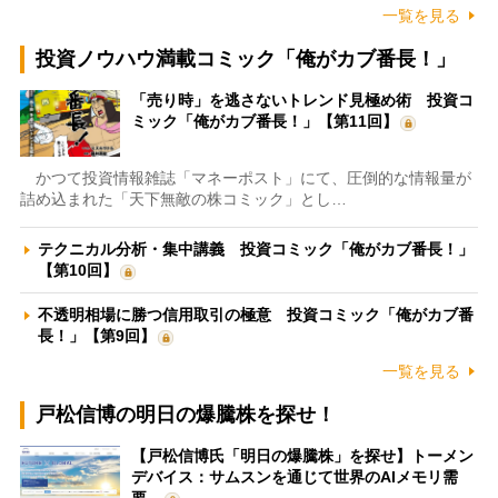
一覧を見る
投資ノウハウ満載コミック「俺がカブ番長！」
「売り時」を逃さないトレンド見極め術 投資コ
ミック「俺がカブ番長！」【第11回】
かつて投資情報雑誌「マネーポスト」にて、圧倒的な情報量が
詰め込まれた「天下無敵の株コミック」とし…
テクニカル分析・集中講義 投資コミック「俺がカブ番長！」
【第10回】
不透明相場に勝つ信用取引の極意 投資コミック「俺がカブ番
長！」【第9回】
一覧を見る
戸松信博の明日の爆騰株を探せ！
【戸松信博氏「明日の爆騰株」を探せ】トーメン
デバイス：サムスンを通じて世界のAIメモリ需
要…