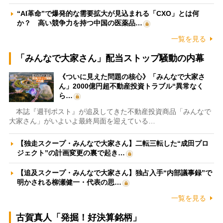
“AI革命”で爆発的な需要拡大が見込まれる「CXO」とは何
か？ 高い競争力を持つ中国の医薬品…
一覧を見る
「みんなで大家さん」配当ストップ騒動の内幕
《ついに見えた問題の核心》「みんなで大家さ
ん」2000億円超不動産投資トラブル“異常なく
ら…
本誌『週刊ポスト』が追及してきた不動産投資商品「みんなで
大家さん」がいよいよ最終局面を迎えている…
【独走スクープ・みんなで大家さん】二転三転した“成田プロ
ジェクト”の計画変更の裏で起き…
【追及スクープ・みんなで大家さん】独占入手“内部議事録”で
明かされる柳瀬健一・代表の思…
一覧を見る
古賀真人「発掘！好決算銘柄」