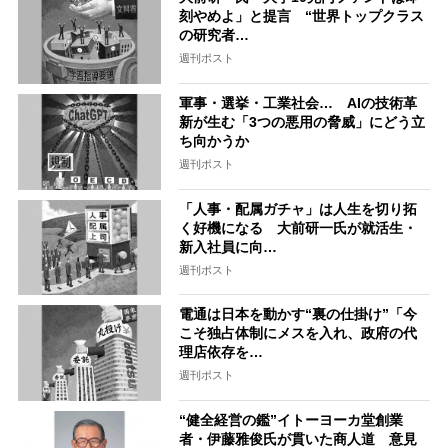
刻やめよ」と提言 “世界トップクラス
の研究者…
週刊ポスト
軍事・選挙・工業社会… AIの技術革
新が生む「3つの悪用の脅威」にどう立
ち向かうか
週刊ポスト
「人事・配属ガチャ」は人生を切り拓
く好機になる 大前研一氏が就活生・
新入社員に向…
週刊ポスト
電通は日本を動かす“裏の仕掛け”「今
こそ独占体制にメスを入れ、政府の代
理店依存を…
週刊ポスト
“健全経営の鑑”イトーヨーカ堂創業
者・伊藤雅俊氏が貫いた商人道 意見