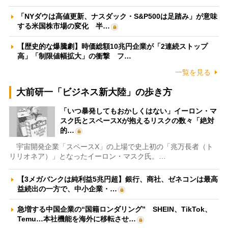
「NYダウは高値更新、ナスダック・S&P500は足踏み」が意味
する米国株市場の変化 半…
【歴史的な爆騰劇】時価総額10兆円企業が「2連続ストップ
高」「制限値幅拡大」の衝撃 フ…
一覧を見る
大前研一「ビジネス新大陸」の歩き方
「いつ暴発してもおかしくはない」イーロン・マ
スク氏とスペースXが抱えるリスクの数々「絶対
的…
宇宙開発企業「スペースX」の上場で史上初の「兆万長者（ト
リリオネア）」となったイーロン・マスク氏。…
【3メガバンクは純利益5兆円超】銀行、商社、ゼネコンは最高
益続出の一方で、中小企業・…
急増する中国企業の“国籍ロンダリング” SHEIN、TikTok、
Temu…本社機能を海外に移転させ…