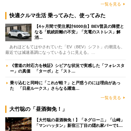
一覧を見る
快適クルマ生活 乗ってみた、使ってみた
【4ヶ月間で受注累計6000台】BEV普及の障壁と
なる「航続距離の不安」「充電のストレス」解
消…
あれほどもてはやされていた「EV（BEV）シフト」の潮流も、
最近では減速基調になっているように見える。…
《雪道の対応力を検証》シビアな状況で実感した「フォレスタ
ー」の真価 「ターボ」と「スト…
乗り込むと同時に「これが軽？」と戸惑うのには理由があっ
た 「日産ルークス」さらなる躍進…
一覧を見る
大竹聡の「昼酒御免！」
【大竹聡の昼酒御免！】「ネグローニ」「山崎」
「マンハッタン」新宿三丁目の隠れ家バーで1…