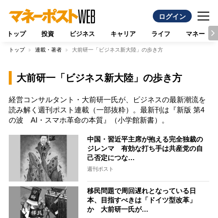
ログイン
トップ
投資
ビジネス
キャリア
ライフ
マネー
トップ
連載・著者
大前研一「ビジネス新大陸」の歩き方
大前研一「ビジネス新大陸」の歩き方
経営コンサルタント・大前研一氏が、ビジネスの最新潮流を
読み解く週刊ポスト連載（一部抜粋）。最新刊は『新版 第4
の波 AI・スマホ革命の本質』（小学館新書）。
中国・習近平主席が抱える完全独裁の
ジレンマ 有効な打ち手は共産党の自
己否定につな…
週刊ポスト
移民問題で周回遅れとなっている日
本、目指すべきは「ドイツ型改革」
か 大前研一氏が…