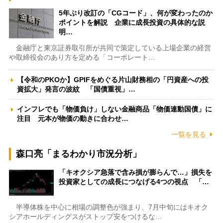
5年ぶり改訂の「CGコード」、何が変わったのか
ポイントを解説 企業に成長投資の具体的な説
明…
金融庁と東京証券取引所が共同で策定している上場企業の経営
や取締役会のあり方を定める「コーポレート…
【令和のPKOか】GPIFをめぐる片山財務相の「円資産への投
資拡大」発言の波紋 「国債重視」…
インフレでも「物価負け」しない金融商品「物価連動国債」に
注目 元本が物価の動きに合わせ…
一覧を見る
森口亮「まるわかり市況分析」
「キオクシア急落で含み損が膨らんで…」損失を
投資家としての成長につなげる4つの視点 「…
半導体株を中心に相場の調整色が強まり、7月中旬にはキオク
シアホールディングスがストップ安をつけるな…