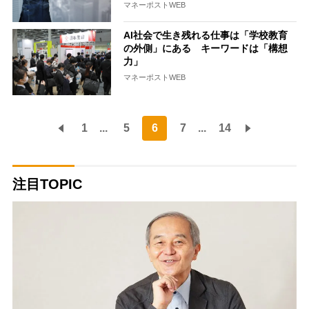
マネーポストWEB
AI社会で生き残れる仕事は「学校教育
の外側」にある キーワードは「構想
力」
マネーポストWEB
1
...
5
6
7
...
14
注目TOPIC