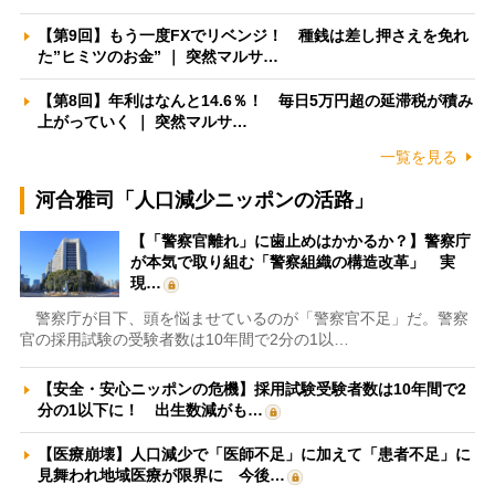
【第9回】もう一度FXでリベンジ！ 種銭は差し押さえを免れ
た”ヒミツのお金” ｜ 突然マルサ…
【第8回】年利はなんと14.6％！ 毎日5万円超の延滞税が積み
上がっていく ｜ 突然マルサ…
一覧を見る
河合雅司「人口減少ニッポンの活路」
【「警察官離れ」に歯止めはかかるか？】警察庁
が本気で取り組む「警察組織の構造改革」 実
現…
警察庁が目下、頭を悩ませているのが「警察官不足」だ。警察
官の採用試験の受験者数は10年間で2分の1以…
【安全・安心ニッポンの危機】採用試験受験者数は10年間で2
分の1以下に！ 出生数減がも…
【医療崩壊】人口減少で「医師不足」に加えて「患者不足」に
見舞われ地域医療が限界に 今後…