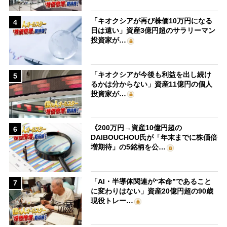
「キオクシアが再び株価10万円になる
4
日は遠い」資産3億円超のサラリーマン
投資家が…
「キオクシアが今後も利益を出し続け
5
るかは分からない」資産11億円の個人
投資家が…
《200万円→資産10億円超の
6
DAIBOUCHOU氏が「年末までに株価倍
増期待」の5銘柄を公…
「AI・半導体関連が“本命”であること
7
に変わりはない」資産20億円超の90歳
現役トレー…