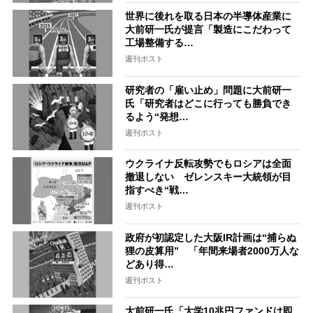
世界に後れを取る日本の半導体産業に
大前研一氏が提言「製造にこだわって
工場整備する…
週刊ポスト
研究者の「雇い止め」問題に大前研一
氏「研究者はどこに行っても勝負でき
るよう“発想…
週刊ポスト
ウクライナ反転攻勢でもロシアは全面
撤退しない ゼレンスキー大統領が目
指すべき“戦…
週刊ポスト
政府が初認定した大阪IR計画は“捕らぬ
狸の皮算用” 「年間来場者2000万人な
どあり得…
週刊ポスト
大前研一氏「大学10兆円ファンドは即