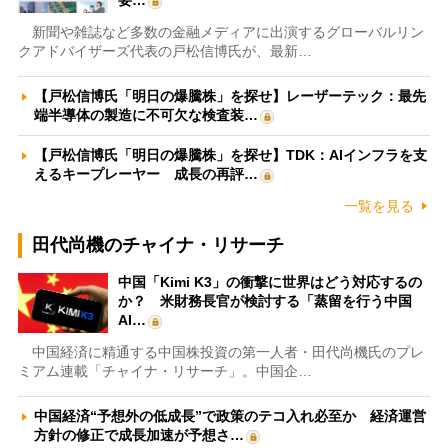
新聞や雑誌など多数の金融メディアに出演するグローバルリン
クアドバイザーズ代表の戸松信博氏が、最新…
【戸松信博氏「明日の爆騰株」を探せ】レーザーテック：最先
端半導体の製造に不可欠な検査装…
【戸松信博氏「明日の爆騰株」を探せ】TDK：AIインフラを支
えるキープレーヤー 成長の再評…
一覧を見る
田代尚機のチャイナ・リサーチ
中国「Kimi K3」の衝撃に世界はどう対応するの
か？ 米財務長官が検討する「蒸留を行う中国
AI…
中国経済に精通する中国株投資の第一人者・田代尚機氏のプレ
ミアム連載「チャイナ・リサーチ」。中国企…
中国経済“予想外の低成長”で政策のテコ入れ必至か 経済運営
方針の修正で成長加速が予想さ…