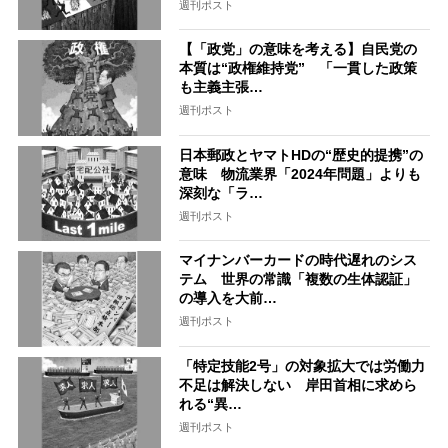
週刊ポスト
【「政党」の意味を考える】自民党の
本質は“政権維持党” 「一貫した政策
も主義主張…
週刊ポスト
日本郵政とヤマトHDの“歴史的提携”の
意味 物流業界「2024年問題」よりも
深刻な「ラ…
週刊ポスト
マイナンバーカードの時代遅れのシス
テム 世界の常識「複数の生体認証」
の導入を大前…
週刊ポスト
「特定技能2号」の対象拡大では労働力
不足は解決しない 岸田首相に求めら
れる“異…
週刊ポスト