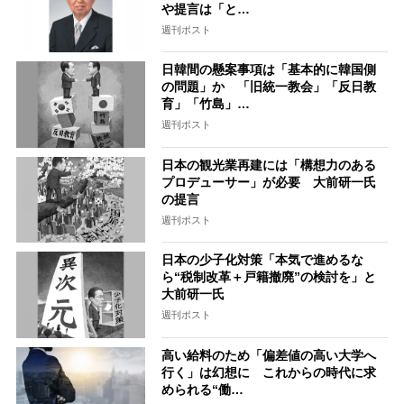
や提言は「と…
週刊ポスト
日韓間の懸案事項は「基本的に韓国側
の問題」か 「旧統一教会」「反日教
育」「竹島」…
週刊ポスト
日本の観光業再建には「構想力のある
プロデューサー」が必要 大前研一氏
の提言
週刊ポスト
日本の少子化対策「本気で進めるな
ら“税制改革＋戸籍撤廃”の検討を」と
大前研一氏
週刊ポスト
高い給料のため「偏差値の高い大学へ
行く」は幻想に これからの時代に求
められる“働…