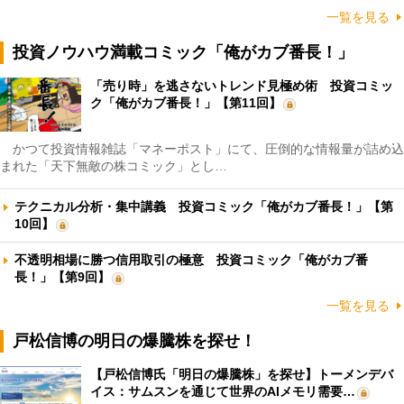
一覧を見る
投資ノウハウ満載コミック「俺がカブ番長！」
「売り時」を逃さないトレンド見極め術 投資コミッ
ク「俺がカブ番長！」【第11回】
かつて投資情報雑誌「マネーポスト」にて、圧倒的な情報量が詰め込
まれた「天下無敵の株コミック」とし…
テクニカル分析・集中講義 投資コミック「俺がカブ番長！」【第
10回】
不透明相場に勝つ信用取引の極意 投資コミック「俺がカブ番
長！」【第9回】
一覧を見る
戸松信博の明日の爆騰株を探せ！
【戸松信博氏「明日の爆騰株」を探せ】トーメンデバ
イス：サムスンを通じて世界のAIメモリ需要…