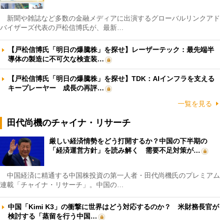
新聞や雑誌など多数の金融メディアに出演するグローバルリンクアド
バイザーズ代表の戸松信博氏が、最新…
【戸松信博氏「明日の爆騰株」を探せ】レーザーテック：最先端半
導体の製造に不可欠な検査装…
【戸松信博氏「明日の爆騰株」を探せ】TDK：AIインフラを支える
キープレーヤー 成長の再評…
一覧を見る
田代尚機のチャイナ・リサーチ
厳しい経済情勢をどう打開するか？中国の下半期の
「経済運営方針」を読み解く 需要不足対策が…
中国経済に精通する中国株投資の第一人者・田代尚機氏のプレミアム
連載「チャイナ・リサーチ」。中国の…
中国「Kimi K3」の衝撃に世界はどう対応するのか？ 米財務長官が
検討する「蒸留を行う中国…