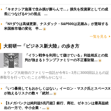
「キオクシア急落で含み損が膨らんで…」損失を投資家としての成
長につなげる4つの視点 …
「NYダウは高値更新、ナスダック・S&P500は足踏み」が意味する
米国株市場の変化 半…
一覧を見る
大前研一「ビジネス新大陸」の歩き方
「イラン戦争を利用して儲けている」利益相反との批
判が強まるトランプファミリーの不正蓄財疑…
トランプ大統領のファミリー信託が今年1～3月に3000回以上もの証
券取引を行っていたことが明らかになり…
「いつ暴発してもおかしくはない」イーロン・マスク氏とスペースX
が抱えるリスクの数々「絶対…
【3メガバンクは純利益5兆円超】銀行、商社、ゼネコンは最高益続
出の一方で、中小企業・…