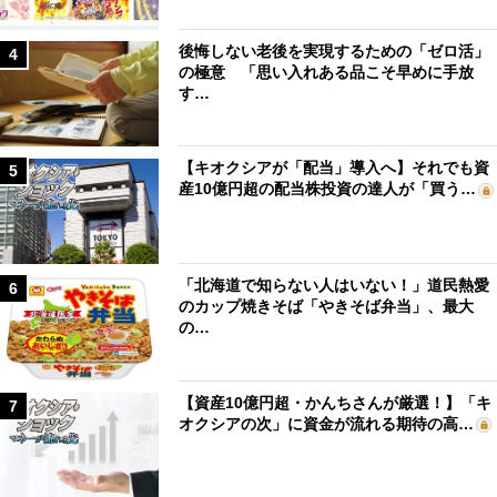
後悔しない老後を実現するための「ゼロ活」
4
の極意 「思い入れある品こそ早めに手放
す…
【キオクシアが「配当」導入へ】それでも資
5
産10億円超の配当株投資の達人が「買う…
「北海道で知らない人はいない！」道民熱愛
6
のカップ焼きそば「やきそば弁当」、最大
の…
【資産10億円超・かんちさんが厳選！】「キ
7
オクシアの次」に資金が流れる期待の高…