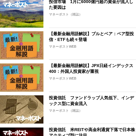
投信市場 1月に6000億円超の資金が流入し
た要因は
マネーポスト（雑誌）
【最新金融用語解説】ブルとベア：ベア型投
信・ETFも続々登場
マネーポストWEB
【最新金融用語解説】JPX日経インデックス
400：外国人投資家が重視
マネーポストWEB
投資信託 ファンドラップ人気低下、インデ
ックス型に資金流入
マネーポスト（雑誌）
投資信託 米REITや高金利通貨下落で日本株
アクティブ型に注目