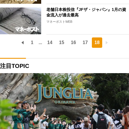
老舗日本株投信『JFザ・ジャパン』1月の資
金流入が過去最高
マネーポストWEB
1
...
14
15
16
17
18
注目TOPIC