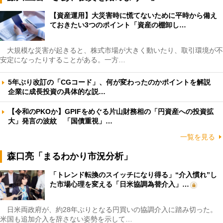
【資産運用】大災害時に慌てないために平時から備え
ておきたい3つのポイント「資産の棚卸し…
大規模な災害が起きると、株式市場が大きく動いたり、取引環境が不
安定になったりすることがある。一方…
5年ぶり改訂の「CGコード」、何が変わったのかポイントを解説
企業に成長投資の具体的な説…
【令和のPKOか】GPIFをめぐる片山財務相の「円資産への投資拡
大」発言の波紋 「国債重視」…
一覧を見る
森口亮「まるわかり市況分析」
「トレンド転換のスイッチになり得る」“介入慣れ”し
た市場心理を変える「日米協調為替介入」…
日米両政府が、約28年ぶりとなる円買いの協調介入に踏み切った。
米国も追加介入を辞さない姿勢を示して…