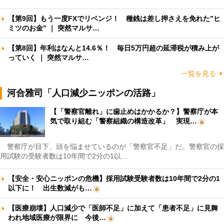
【第9回】もう一度FXでリベンジ！ 種銭は差し押さえを免れた”ヒ
ミツのお金” ｜ 突然マルサ…
【第8回】年利はなんと14.6％！ 毎日5万円超の延滞税が積み上が
っていく ｜ 突然マルサ…
一覧を見る
河合雅司「人口減少ニッポンの活路」
【「警察官離れ」に歯止めはかかるか？】警察庁が本
気で取り組む「警察組織の構造改革」 実現…
警察庁が目下、頭を悩ませているのが「警察官不足」だ。警察官の採
用試験の受験者数は10年間で2分の1以…
【安全・安心ニッポンの危機】採用試験受験者数は10年間で2分の1
以下に！ 出生数減がも…
【医療崩壊】人口減少で「医師不足」に加えて「患者不足」に見舞
われ地域医療が限界に 今後…