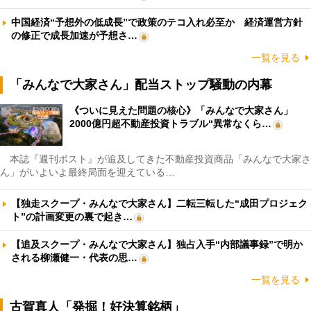
中国経済“予想外の低成長”で政策のテコ入れ必至か 経済運営方針
の修正で成長加速が予想さ…
一覧を見る
「みんなで大家さん」配当ストップ騒動の内幕
《ついに見えた問題の核心》「みんなで大家さん」
2000億円超不動産投資トラブル“異常なくら…
本誌『週刊ポスト』が追及してきた不動産投資商品「みんなで大家さ
ん」がいよいよ最終局面を迎えている…
【独走スクープ・みんなで大家さん】二転三転した“成田プロジェク
ト”の計画変更の裏で起き…
【追及スクープ・みんなで大家さん】独占入手“内部議事録”で明か
される柳瀬健一・代表の思…
一覧を見る
古賀真人「発掘！好決算銘柄」