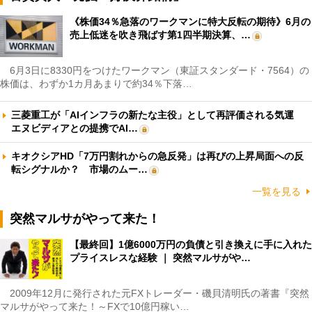
《株価34％急落のワークマンに特大反転の期待》6月の
売上低迷を吹き飛ばす第1四半期決算、…
6月3日に8330円をつけたワークマン（東証スタンダード・7564）の
株価は、わずか1カ月あまりで約34％下落…
三菱重工が「AIインフラの新たな主役」として再評価される気運
エヌビディアとの提携でAI…
キオクシアHD「7万円割れからの急反発」は再びの上昇局面への反
転シグナルか？ 市場のムー…
一覧を見る
突然マルサがやって来た！
【最終回】1億6000万円の負債と引き換えに手に入れた
プライスレスな経験 ｜ 突然マルサがや…
2009年12月に発行された元FXトレーダー・磯貝清明氏の著書『突然
マルサがやって来た！～FXで10億円稼い…