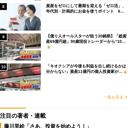
資産をゼロにして最期を迎える「ゼロ活」、
8
年代別・計画的にお金を使うポイント 6…
【億り人オールスターが狙う20銘柄】「総資
9
産69億円超」90歳現役トレーダーから“10…
「キオクシアが今後も利益を出し続けるかは
10
分からない」資産11億円の個人投資家が…
一覧を見る
注目の著者・連載
藤川里絵「さあ、投資を始めよう！」