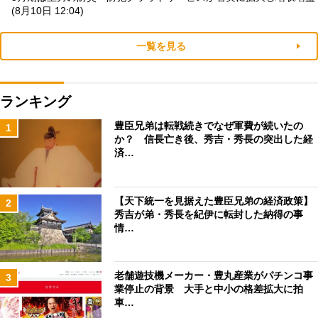
(8月10日 12:04)
一覧を見る
ランキング
豊臣兄弟は転戦続きでなぜ軍費が続いたの
1
か？ 信長亡き後、秀吉・秀長の突出した経
済…
【天下統一を見据えた豊臣兄弟の経済政策】
2
秀吉が弟・秀長を紀伊に転封した納得の事
情…
老舗遊技機メーカー・豊丸産業がパチンコ事
3
業停止の背景 大手と中小の格差拡大に拍
車…