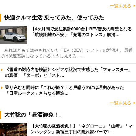
一覧を見る
快適クルマ生活 乗ってみた、使ってみた
【4ヶ月間で受注累計6000台】BEV普及の障壁となる
「航続距離の不安」「充電のストレス」解消…
あれほどもてはやされていた「EV（BEV）シフト」の潮流も、最近
では減速基調になっているように見える。…
《雪道の対応力を検証》シビアな状況で実感した「フォレスター」
の真価 「ターボ」と「スト…
乗り込むと同時に「これが軽？」と戸惑うのには理由があった
「日産ルークス」さらなる躍進…
一覧を見る
大竹聡の「昼酒御免！」
【大竹聡の昼酒御免！】「ネグローニ」「山崎」「マ
ンハッタン」新宿三丁目の隠れ家バーで1…