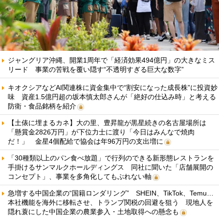
ジャングリア沖縄、開業1周年で「経済効果494億円」の大きなミス
リード 事業の苦戦を覆い隠す“不透明すぎる巨大な数字”
キオクシアなどAI関連株に資金集中で“割安になった成長株”に投資妙
味 資産1.5億円超の坂本慎太郎さんが「絶好の仕込み時」と考える
防衛・食品銘柄を紹介
【土俵に埋まるカネ】大の里、豊昇龍が黒星続きの名古屋場所は
「懸賞金2826万円」が下位力士に渡り「今日はみんなで焼肉
だ！」 金星4個配給で協会は年96万円の支出増に
「30種類以上のパン食べ放題」で行列のできる新形態レストランを
手掛けるサンマルクホールディングス 同社に聞いた「店舗展開の
コンセプト」、事業を多角化してもぶれない軸
急増する中国企業の“国籍ロンダリング” SHEIN、TikTok、Temu…
本社機能を海外に移転させ、トランプ関税の回避を狙う 現地人を
隠れ蓑にした中国企業の農業参入・土地取得への懸念も