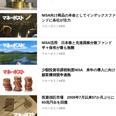
NISA向け商品の本命としてインデックスファ
ンドに各社が注力
マネーポストWEB
NISA活用 日本株と先進国株分散ファンド
半々保有が最も無難
マネーポストWEB
少額投資非課税制度NISA 来年の導入に向け
顧客獲得競争過熱
マネーポストWEB
投資信託市場 2008年7月以来57か月ぶりに
60兆円台を回復
マネーポストWEB