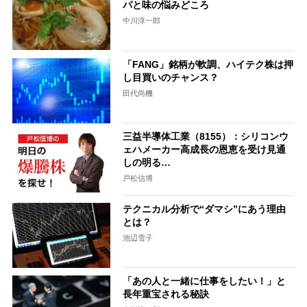
パと味の悩みどころ
中川淳一郎
「FANG」銘柄が軟調、ハイテク株は押
し目買いのチャンス？
田代尚機
三益半導体工業（8155）：シリコンウ
ェハメーカー高成長の恩恵を受け見通
しの明る…
戸松信博
テクニカル分析で“ダマシ”にあう理由
とは？
池辺雪子
「あの人と一緒に仕事をしたい！」と
長年重宝される秘訣