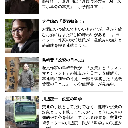
部抜粋）。最新刊は『新版 第4の波 AI・ス
マホ革命の本質』（小学館新書）。
大竹聡の「昼酒御免！」
お酒はいつ飲んでもいいものだが、昼から飲
むお酒にはまた格別の味わいがある──。ラ
イター・作家の大竹聡氏が、昼飲みの魅力と
醍醐味を綴る連載コラム。
島崎晋「投資の日本史」
歴史作家の島崎晋氏が、「投資」と「リスク
マネジメント」の観点から日本史を紐解く。
本連載に加筆のうえ、一部再構成した『危機
管理の日本史』（小学館新書）が発売中。
川辺謙一 鉄道の科学
交通の手段としてだけでなく、趣味や娯楽の
対象としても親しまれており、ときに人々の
知的好奇心を刺激してくれる鉄道を、交通技
術ライターの川辺謙一氏が「科学」の視点か