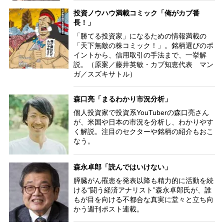
投資ノウハウ満載コミック「俺がカブ番
長！」
「勝てる投資家」になるための情報満載の
「天下無敵の株コミック！」。銘柄選びのポ
イントから、信用取引の手法まで、一挙解
説。（原案／藤井英敏・カブ知恵代表 マン
ガ／スズキサトル）
森口亮「まるわかり市況分析」
個人投資家で投資系YouTuberの森口亮さん
が、米国や日本の市況を分析し、わかりやす
く解説。注目のセクターや銘柄の紹介もおこ
なう。
森永卓郎「読んではいけない」
膵臓がん罹患を発表以降も精力的に活動を続
ける“闘う経済アナリスト”森永卓郎氏が、誰
もが目を向ける不都合な真実に堂々と立ち向
かう週刊ポスト連載。