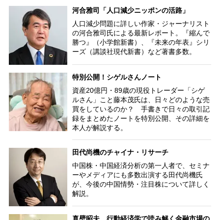
河合雅司「人口減少ニッポンの活路」
人口減少問題に詳しい作家・ジャーナリスト
の河合雅司氏による最新レポート。『縮んで
勝つ』（小学館新書）、『未来の年表』シリ
ーズ（講談社現代新書）など著書多数。
特別公開！シゲルさんノート
資産20億円・89歳の現役トレーダー「シゲ
ルさん」こと藤本茂氏は、日々どのような売
買をしているのか？ 手書きで日々の取引記
録をまとめたノートを特別公開、その詳細を
本人が解説する。
田代尚機のチャイナ・リサーチ
中国株・中国経済分析の第一人者で、セミナ
ーやメディアにも多数出演する田代尚機氏
が、今後の中国情勢・注目株について詳しく
解説。
真壁昭夫 行動経済学で読み解く金融市場の