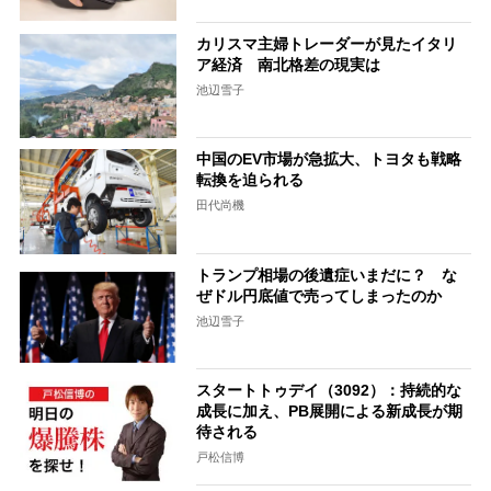
カリスマ主婦トレーダーが見たイタリ
ア経済 南北格差の現実は
池辺雪子
中国のEV市場が急拡大、トヨタも戦略
転換を迫られる
田代尚機
トランプ相場の後遺症いまだに？ な
ぜドル円底値で売ってしまったのか
池辺雪子
スタートトゥデイ（3092）：持続的な
成長に加え、PB展開による新成長が期
待される
戸松信博