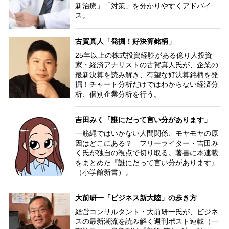
新治療」「対策」を分かりやすくアドバイ
ス。
古賀真人「発掘！好決算銘柄」
25年以上の株式投資経験がある億り人投資
家・経済アナリストの古賀真人氏が、企業の
最新決算を読み解き、有望な好決算銘柄を発
掘！チャート分析だけではわからない経済分
析、個別企業分析を行う。
吉田みく「誰にだって言い分があります」
一筋縄ではいかない人間関係、モヤモヤの原
因はどこにある？ フリーライター・吉田み
く氏が独自の視点で切り取る。著書に本連載
をまとめた『誰にだって言い分があります』
（小学館新書）。
大前研一「ビジネス新大陸」の歩き方
経営コンサルタント・大前研一氏が、ビジネ
スの最新潮流を読み解く週刊ポスト連載（一