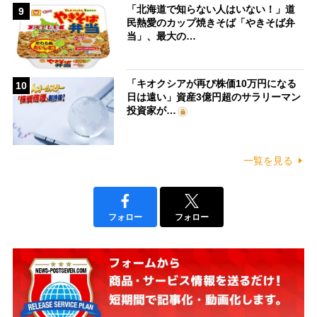
「北海道で知らない人はいない！」道
9
民熱愛のカップ焼きそば「やきそば弁
当」、最大の…
「キオクシアが再び株価10万円になる
10
日は遠い」資産3億円超のサラリーマン
投資家が…
一覧を見る
フォロー
フォロー