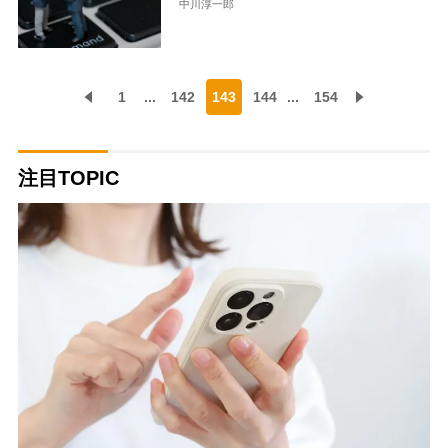
中川淳一郎
1
...
142
143
144
...
154
注目TOPIC