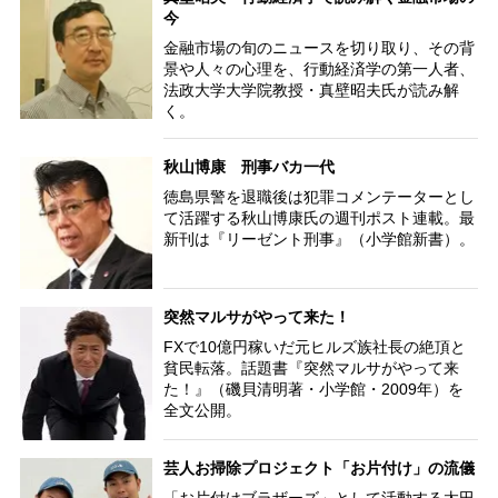
今
金融市場の旬のニュースを切り取り、その背
景や人々の心理を、行動経済学の第一人者、
法政大学大学院教授・真壁昭夫氏が読み解
く。
秋山博康 刑事バカ一代
徳島県警を退職後は犯罪コメンテーターとし
て活躍する秋山博康氏の週刊ポスト連載。最
新刊は『リーゼント刑事』（小学館新書）。
突然マルサがやって来た！
FXで10億円稼いだ元ヒルズ族社長の絶頂と
貧民転落。話題書『突然マルサがやって来
た！』（磯貝清明著・小学館・2009年）を
全文公開。
芸人お掃除プロジェクト「お片付け」の流儀
「お片付けブラザーズ」として活動する太田