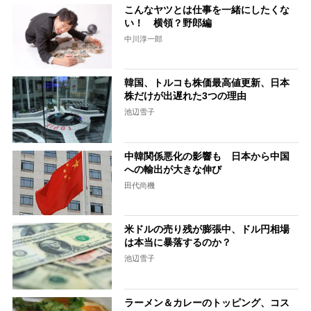
こんなヤツとは仕事を一緒にしたくな
い！ 横領？野郎編
中川淳一郎
韓国、トルコも株価最高値更新、日本
株だけが出遅れた3つの理由
池辺雪子
中韓関係悪化の影響も 日本から中国
への輸出が大きな伸び
田代尚機
米ドルの売り残が膨張中、ドル円相場
は本当に暴落するのか？
池辺雪子
ラーメン＆カレーのトッピング、コス