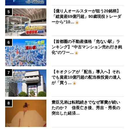
【億り人オールスターが狙う20銘柄】
5
「総資産69億円超」90歳現役トレーダ
ーから“10…
【首都圏の不動産価格「危ない駅」ラ
6
ンキング】“中古マンション売れ行き鈍
化”のワー…
【キオクシアが「配当」導入へ】それ
7
でも資産10億円超の配当株投資の達人
が「買う…
豊臣兄弟は転戦続きでなぜ軍費が続い
8
たのか？ 信長亡き後、秀吉・秀長の
突出した経済…