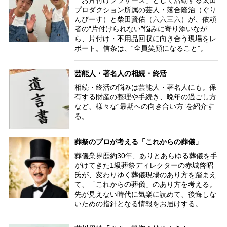
プロダクション所属の芸人・落合隆治（ぐり
んぴーす）と柴田賢佑（六六三六）が、依頼
者の“片付けられない”悩みに寄り添いなが
ら、片付け・不用品回収に向き合う現場をレ
ポート。信条は、“全員笑顔になること”。
芸能人・著名人の相続・終活
相続・終活の悩みは芸能人・著名人にも。保
有する財産の整理や手続き、晩年の過ごし方
など、様々な“最期への向き合い方”を紹介す
る。
葬祭のプロが考える「これからの葬儀」
葬儀業界歴約30年、ありとあらゆる葬儀を手
がけてきた1級葬祭ディレクターの赤城啓昭
氏が、変わりゆく葬儀現場のあり方を踏まえ
て、「これからの葬儀」のあり方を考える。
先が見えない時代に気楽に読めて、後悔しな
いための指針となる情報をお届けする。