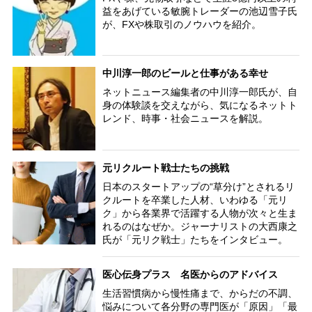
益をあげている敏腕トレーダーの池辺雪子氏
が、FXや株取引のノウハウを紹介。
中川淳一郎のビールと仕事がある幸せ
ネットニュース編集者の中川淳一郎氏が、自
身の体験談を交えながら、気になるネットト
レンド、時事・社会ニュースを解説。
元リクルート戦士たちの挑戦
日本のスタートアップの“草分け”とされるリ
クルートを卒業した人材、いわゆる「元リ
ク」から各業界で活躍する人物が次々と生ま
れるのはなぜか。ジャーナリストの大西康之
氏が「元リク戦士」たちをインタビュー。
医心伝身プラス 名医からのアドバイス
生活習慣病から慢性痛まで、からだの不調、
悩みについて各分野の専門医が「原因」「最