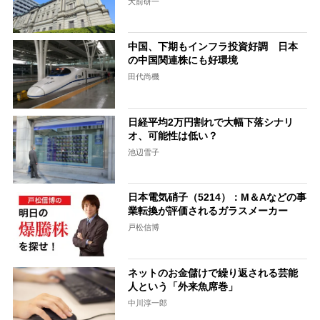
大前研一
中国、下期もインフラ投資好調 日本
の中国関連株にも好環境
田代尚機
日経平均2万円割れで大幅下落シナリ
オ、可能性は低い？
池辺雪子
日本電気硝子（5214）：M＆Aなどの事
業転換が評価されるガラスメーカー
戸松信博
ネットのお金儲けで繰り返される芸能
人という「外来魚席巻」
中川淳一郎