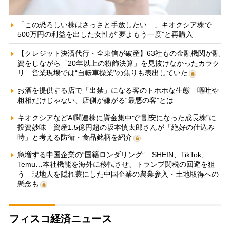
「この恐ろしい株はさっさと手放したい…」キオクシア株で
500万円の利益を出した女性が“夢よもう一度”と再購入
【クレジット決済代行・全東信が破産】63社もの金融機関が融
資をしながら「20年以上の粉飾決算」を見抜けなかったカラク
リ 営業現場では“自転車操業”の焦りも表出していた
お酒を提供する店で「出禁」になる客のトホホな生態 嘔吐や
粗相だけじゃない、店側が嫌がる“最悪の客”とは
キオクシアなどAI関連株に資金集中で“割安になった成長株”に
投資妙味 資産1.5億円超の坂本慎太郎さんが「絶好の仕込み
時」と考える防衛・食品銘柄を紹介
急増する中国企業の“国籍ロンダリング” SHEIN、TikTok、
Temu…本社機能を海外に移転させ、トランプ関税の回避を狙
う 現地人を隠れ蓑にした中国企業の農業参入・土地取得への
懸念も
フィスコ経済ニュース