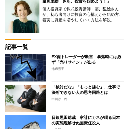
藤川里絵「さあ、投資を始めよう！」
個人投資家で株式投資講師・藤川里絵さん
が、初心者向けに投資の心構えから始め方、
着実に資産を増やしていく方法を解説。
記事一覧
FX億トレーダーが断言 暴落時には必
ず「売りサイン」が出る
池辺雪子
「検討だな」「もっと揉む」…仕事で
決断できない人の思考回路とは
中川淳一郎
日銀黒田総裁 家計にカネが眠る日本
の実態理解せぬ無責任役人