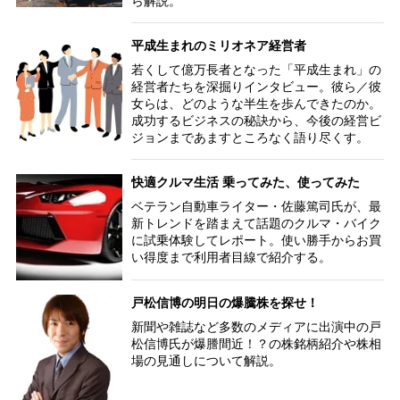
ら解説。
平成生まれのミリオネア経営者
若くして億万長者となった「平成生まれ」の
経営者たちを深掘りインタビュー。彼ら／彼
女らは、どのような半生を歩んできたのか。
成功するビジネスの秘訣から、今後の経営ビ
ジョンまであますところなく語り尽くす。
快適クルマ生活 乗ってみた、使ってみた
ベテラン自動車ライター・佐藤篤司氏が、最
新トレンドを踏まえて話題のクルマ・バイク
に試乗体験してレポート。使い勝手からお買
い得度まで利用者目線で紹介する。
戸松信博の明日の爆騰株を探せ！
新聞や雑誌など多数のメディアに出演中の戸
松信博氏が爆謄間近！？の株銘柄紹介や株相
場の見通しについて解説。