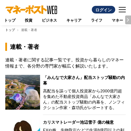
ログイン
トップ
投資
ビジネス
キャリア
ライフ
マネー
トップ
連載・著者
連載・著者
連載・著者に関する記事一覧です。投資から暮らしのマネー
情報まで、各分野の専門家が幅広く解説いたします。
「みんなで大家さん」配当ストップ騒動の内
幕
高配当を謳って個人投資家から2000億円超
を集めた不動産投資商品「みんなで大家さ
ん」の配当ストップ騒動の内幕を、ノンフィ
クション作家・森功氏がレポートする。
カリスマトレーダー池辺雪子 億の極意
FXや株、先物取引などで生涯8億円以上の利