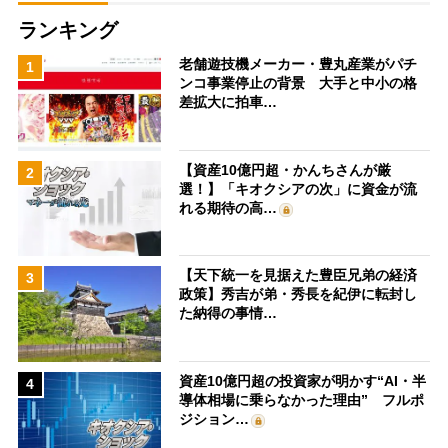
ランキング
老舗遊技機メーカー・豊丸産業がパチ
1
ンコ事業停止の背景 大手と中小の格
差拡大に拍車…
【資産10億円超・かんちさんが厳
2
選！】「キオクシアの次」に資金が流
れる期待の高…
【天下統一を見据えた豊臣兄弟の経済
3
政策】秀吉が弟・秀長を紀伊に転封し
た納得の事情…
資産10億円超の投資家が明かす“AI・半
4
導体相場に乗らなかった理由” フルポ
ジション…