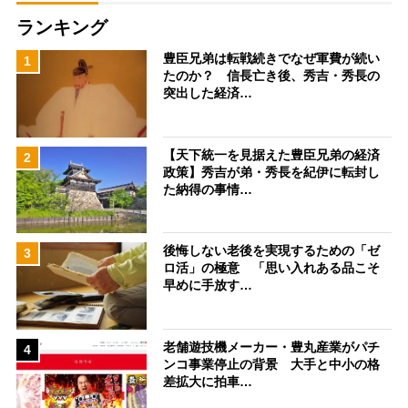
ランキング
豊臣兄弟は転戦続きでなぜ軍費が続い
1
たのか？ 信長亡き後、秀吉・秀長の
突出した経済…
【天下統一を見据えた豊臣兄弟の経済
2
政策】秀吉が弟・秀長を紀伊に転封し
た納得の事情…
後悔しない老後を実現するための「ゼ
3
ロ活」の極意 「思い入れある品こそ
早めに手放す…
老舗遊技機メーカー・豊丸産業がパチ
4
ンコ事業停止の背景 大手と中小の格
差拡大に拍車…