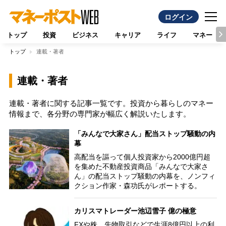
ログイン
トップ
投資
ビジネス
キャリア
ライフ
マネー
トップ
連載・著者
連載・著者
連載・著者に関する記事一覧です。投資から暮らしのマネー
情報まで、各分野の専門家が幅広く解説いたします。
「みんなで大家さん」配当ストップ騒動の内
幕
高配当を謳って個人投資家から2000億円超
を集めた不動産投資商品「みんなで大家さ
ん」の配当ストップ騒動の内幕を、ノンフィ
クション作家・森功氏がレポートする。
カリスマトレーダー池辺雪子 億の極意
FXや株、先物取引などで生涯8億円以上の利