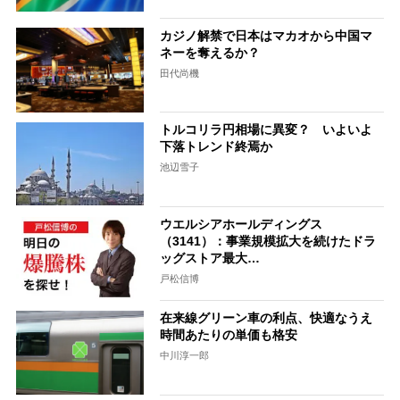
カジノ解禁で日本はマカオから中国マ
ネーを奪えるか？
田代尚機
トルコリラ円相場に異変？ いよいよ
下落トレンド終焉か
池辺雪子
ウエルシアホールディングス
（3141）：事業規模拡大を続けたドラ
ッグストア最大…
戸松信博
在来線グリーン車の利点、快適なうえ
時間あたりの単価も格安
中川淳一郎