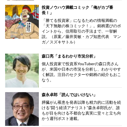
投資ノウハウ満載コミック「俺がカブ番
長！」
「勝てる投資家」になるための情報満載の
「天下無敵の株コミック！」。銘柄選びのポ
イントから、信用取引の手法まで、一挙解
説。（原案／藤井英敏・カブ知恵代表 マン
ガ／スズキサトル）
森口亮「まるわかり市況分析」
個人投資家で投資系YouTuberの森口亮さん
が、米国や日本の市況を分析し、わかりやす
く解説。注目のセクターや銘柄の紹介もおこ
なう。
森永卓郎「読んではいけない」
膵臓がん罹患を発表以降も精力的に活動を続
ける“闘う経済アナリスト”森永卓郎氏が、誰
もが目を向ける不都合な真実に堂々と立ち向
かう週刊ポスト連載。