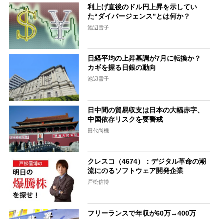
利上げ直後のドル円上昇を示してい
た“ダイバージェンス”とは何か？
池辺雪子
日経平均の上昇基調が7月に転換か？
カギを握る日銀の動向
池辺雪子
日中間の貿易収支は日本の大幅赤字、
中国依存リスクを要警戒
田代尚機
クレスコ（4674）：デジタル革命の潮
流にのるソフトウェア開発企業
戸松信博
フリーランスで年収が60万→400万