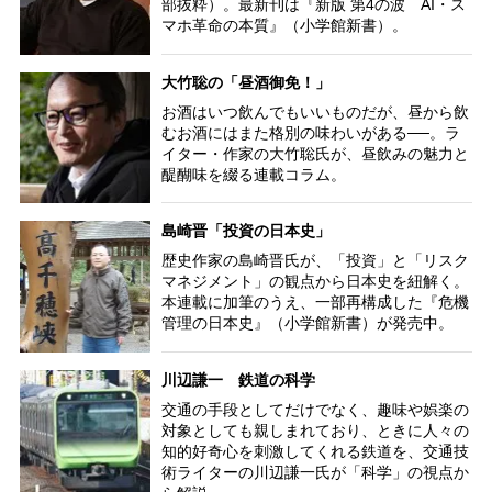
部抜粋）。最新刊は『新版 第4の波 AI・ス
マホ革命の本質』（小学館新書）。
大竹聡の「昼酒御免！」
お酒はいつ飲んでもいいものだが、昼から飲
むお酒にはまた格別の味わいがある──。ラ
イター・作家の大竹聡氏が、昼飲みの魅力と
醍醐味を綴る連載コラム。
島崎晋「投資の日本史」
歴史作家の島崎晋氏が、「投資」と「リスク
マネジメント」の観点から日本史を紐解く。
本連載に加筆のうえ、一部再構成した『危機
管理の日本史』（小学館新書）が発売中。
川辺謙一 鉄道の科学
交通の手段としてだけでなく、趣味や娯楽の
対象としても親しまれており、ときに人々の
知的好奇心を刺激してくれる鉄道を、交通技
術ライターの川辺謙一氏が「科学」の視点か