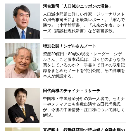
河合雅司「人口減少ニッポンの活路」
人口減少問題に詳しい作家・ジャーナリスト
の河合雅司氏による最新レポート。『縮んで
勝つ』（小学館新書）、『未来の年表』シリ
ーズ（講談社現代新書）など著書多数。
特別公開！シゲルさんノート
資産20億円・89歳の現役トレーダー「シゲ
ルさん」こと藤本茂氏は、日々どのような売
買をしているのか？ 手書きで日々の取引記
録をまとめたノートを特別公開、その詳細を
本人が解説する。
田代尚機のチャイナ・リサーチ
中国株・中国経済分析の第一人者で、セミナ
ーやメディアにも多数出演する田代尚機氏
が、今後の中国情勢・注目株について詳しく
解説。
真壁昭夫 行動経済学で読み解く金融市場の