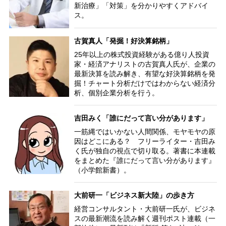
新治療」「対策」を分かりやすくアドバイ
ス。
古賀真人「発掘！好決算銘柄」
25年以上の株式投資経験がある億り人投資
家・経済アナリストの古賀真人氏が、企業の
最新決算を読み解き、有望な好決算銘柄を発
掘！チャート分析だけではわからない経済分
析、個別企業分析を行う。
吉田みく「誰にだって言い分があります」
一筋縄ではいかない人間関係、モヤモヤの原
因はどこにある？ フリーライター・吉田み
く氏が独自の視点で切り取る。著書に本連載
をまとめた『誰にだって言い分があります』
（小学館新書）。
大前研一「ビジネス新大陸」の歩き方
経営コンサルタント・大前研一氏が、ビジネ
スの最新潮流を読み解く週刊ポスト連載（一