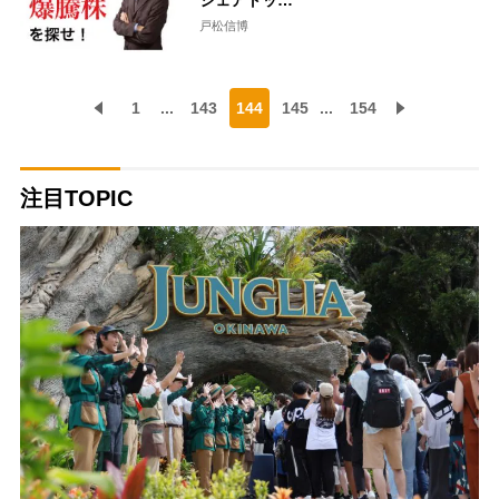
シェアトッ…
戸松信博
1
...
143
144
145
...
154
注目TOPIC