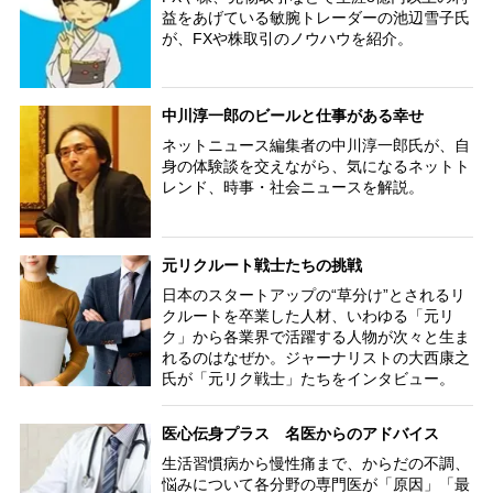
益をあげている敏腕トレーダーの池辺雪子氏
が、FXや株取引のノウハウを紹介。
中川淳一郎のビールと仕事がある幸せ
ネットニュース編集者の中川淳一郎氏が、自
身の体験談を交えながら、気になるネットト
レンド、時事・社会ニュースを解説。
元リクルート戦士たちの挑戦
日本のスタートアップの“草分け”とされるリ
クルートを卒業した人材、いわゆる「元リ
ク」から各業界で活躍する人物が次々と生ま
れるのはなぜか。ジャーナリストの大西康之
氏が「元リク戦士」たちをインタビュー。
医心伝身プラス 名医からのアドバイス
生活習慣病から慢性痛まで、からだの不調、
悩みについて各分野の専門医が「原因」「最