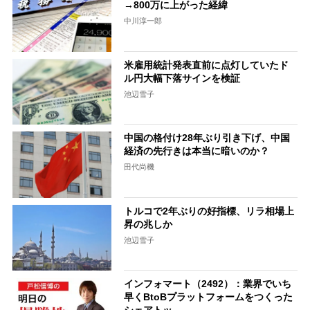
→800万に上がった経緯
中川淳一郎
米雇用統計発表直前に点灯していたド
ル円大幅下落サインを検証
池辺雪子
中国の格付け28年ぶり引き下げ、中国
経済の先行きは本当に暗いのか？
田代尚機
トルコで2年ぶりの好指標、リラ相場上
昇の兆しか
池辺雪子
インフォマート（2492）：業界でいち
早くBtoBプラットフォームをつくった