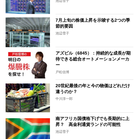
池辺雪子
7月上旬の株価上昇を示唆する2つの季
節的要因
池辺雪子
アズビル（6845）：持続的な成長が期
待できる総合オートメーションメーカ
ー
戸松信博
20世紀最後の年と今の物価はどれだけ
違うのか？
中川淳一郎
南アフリカ国債格下げでも長期的に上
昇？ 高金利通貨ランドの可能性
池辺雪子