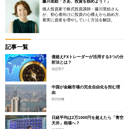
藤川里絵「さあ、投資を始めよう！」
個人投資家で株式投資講師・藤川里絵さん
が、初心者向けに投資の心構えから始め方、
着実に資産を増やしていく方法を解説。
記事一覧
億超えFXトレーダーが活用する3つの分
析法とは？
池辺雪子
中国が金融市場の完全自由化を拒む理
由
田代尚機
日経平均は2万1000円を超えたら「青空
天井」相場へ？