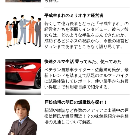
ら解説。
平成生まれのミリオネア経営者
若くして億万長者となった「平成生まれ」の
経営者たちを深掘りインタビュー。彼ら／彼
女らは、どのような半生を歩んできたのか。
成功するビジネスの秘訣から、今後の経営ビ
ジョンまであますところなく語り尽くす。
快適クルマ生活 乗ってみた、使ってみた
ベテラン自動車ライター・佐藤篤司氏が、最
新トレンドを踏まえて話題のクルマ・バイク
に試乗体験してレポート。使い勝手からお買
い得度まで利用者目線で紹介する。
戸松信博の明日の爆騰株を探せ！
新聞や雑誌など多数のメディアに出演中の戸
松信博氏が爆謄間近！？の株銘柄紹介や株相
場の見通しについて解説。