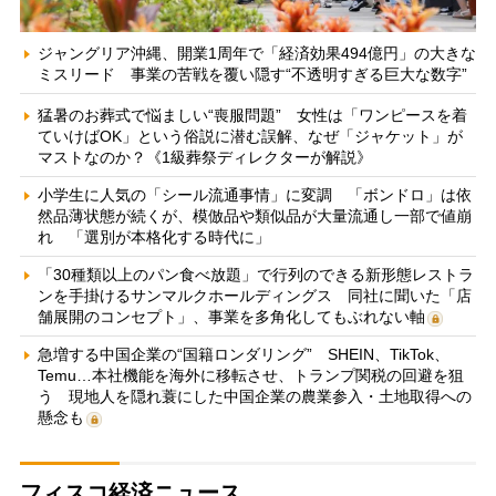
ジャングリア沖縄、開業1周年で「経済効果494億円」の大きな
ミスリード 事業の苦戦を覆い隠す“不透明すぎる巨大な数字”
猛暑のお葬式で悩ましい“喪服問題” 女性は「ワンピースを着
ていけばOK」という俗説に潜む誤解、なぜ「ジャケット」が
マストなのか？《1級葬祭ディレクターが解説》
小学生に人気の「シール流通事情」に変調 「ボンドロ」は依
然品薄状態が続くが、模倣品や類似品が大量流通し一部で値崩
れ 「選別が本格化する時代に」
「30種類以上のパン食べ放題」で行列のできる新形態レストラ
ンを手掛けるサンマルクホールディングス 同社に聞いた「店
舗展開のコンセプト」、事業を多角化してもぶれない軸
急増する中国企業の“国籍ロンダリング” SHEIN、TikTok、
Temu…本社機能を海外に移転させ、トランプ関税の回避を狙
う 現地人を隠れ蓑にした中国企業の農業参入・土地取得への
懸念も
フィスコ経済ニュース