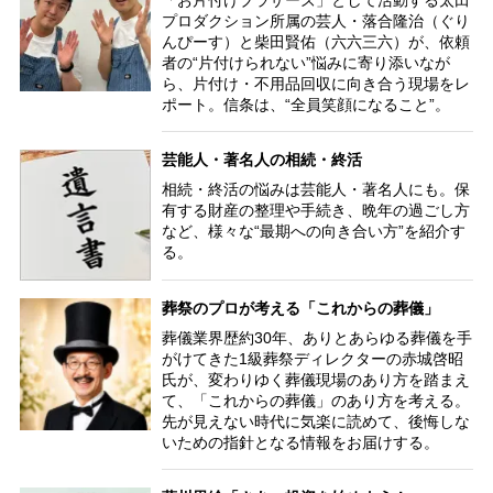
プロダクション所属の芸人・落合隆治（ぐり
んぴーす）と柴田賢佑（六六三六）が、依頼
者の“片付けられない”悩みに寄り添いなが
ら、片付け・不用品回収に向き合う現場をレ
ポート。信条は、“全員笑顔になること”。
芸能人・著名人の相続・終活
相続・終活の悩みは芸能人・著名人にも。保
有する財産の整理や手続き、晩年の過ごし方
など、様々な“最期への向き合い方”を紹介す
る。
葬祭のプロが考える「これからの葬儀」
葬儀業界歴約30年、ありとあらゆる葬儀を手
がけてきた1級葬祭ディレクターの赤城啓昭
氏が、変わりゆく葬儀現場のあり方を踏まえ
て、「これからの葬儀」のあり方を考える。
先が見えない時代に気楽に読めて、後悔しな
いための指針となる情報をお届けする。