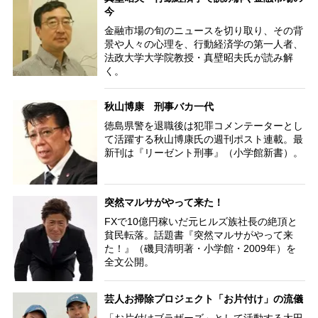
今
金融市場の旬のニュースを切り取り、その背
景や人々の心理を、行動経済学の第一人者、
法政大学大学院教授・真壁昭夫氏が読み解
く。
秋山博康 刑事バカ一代
徳島県警を退職後は犯罪コメンテーターとし
て活躍する秋山博康氏の週刊ポスト連載。最
新刊は『リーゼント刑事』（小学館新書）。
突然マルサがやって来た！
FXで10億円稼いだ元ヒルズ族社長の絶頂と
貧民転落。話題書『突然マルサがやって来
た！』（磯貝清明著・小学館・2009年）を
全文公開。
芸人お掃除プロジェクト「お片付け」の流儀
「お片付けブラザーズ」として活動する太田