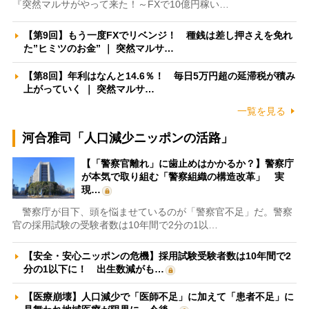
『突然マルサがやって来た！～FXで10億円稼い…
【第9回】もう一度FXでリベンジ！ 種銭は差し押さえを免れ
た”ヒミツのお金” ｜ 突然マルサ…
【第8回】年利はなんと14.6％！ 毎日5万円超の延滞税が積み
上がっていく ｜ 突然マルサ…
一覧を見る
河合雅司「人口減少ニッポンの活路」
【「警察官離れ」に歯止めはかかるか？】警察庁
が本気で取り組む「警察組織の構造改革」 実
現…
警察庁が目下、頭を悩ませているのが「警察官不足」だ。警察
官の採用試験の受験者数は10年間で2分の1以…
【安全・安心ニッポンの危機】採用試験受験者数は10年間で2
分の1以下に！ 出生数減がも…
【医療崩壊】人口減少で「医師不足」に加えて「患者不足」に