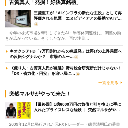
古賀真人「発掘！好決算銘柄」
三菱重工が「AIインフラの新たな主役」として再
評価される気運 エヌビディアとの提携でAIデ…
今年の株式市場を牽引してきたAI・半導体関連株に、調整の動
きが広がっている。そうしたなか、再び注目…
キオクシアHD「7万円割れからの急反発」は再びの上昇局面へ
の反転シグナルか？ 市場のムー…
《億り人・古賀真人氏が厳選》野村総合研究所だけじゃない！
「DX・省力化・円安」を追い風に…
一覧を見る
突然マルサがやって来た！
【最終回】1億6000万円の負債と引き換えに手に
入れたプライスレスな経験 ｜ 突然マルサがや…
2009年12月に発行された元FXトレーダー・磯貝清明氏の著書