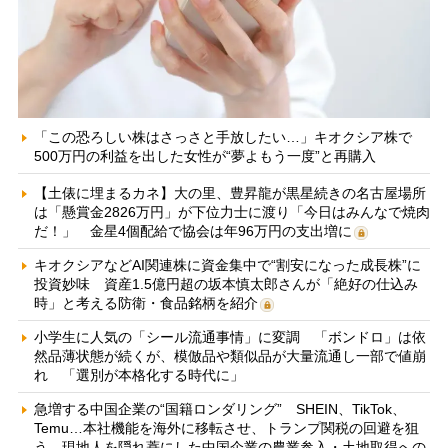
「この恐ろしい株はさっさと手放したい…」キオクシア株で
500万円の利益を出した女性が“夢よもう一度”と再購入
【土俵に埋まるカネ】大の里、豊昇龍が黒星続きの名古屋場所
は「懸賞金2826万円」が下位力士に渡り「今日はみんなで焼肉
だ！」 金星4個配給で協会は年96万円の支出増に
キオクシアなどAI関連株に資金集中で“割安になった成長株”に
投資妙味 資産1.5億円超の坂本慎太郎さんが「絶好の仕込み
時」と考える防衛・食品銘柄を紹介
小学生に人気の「シール流通事情」に変調 「ボンドロ」は依
然品薄状態が続くが、模倣品や類似品が大量流通し一部で値崩
れ 「選別が本格化する時代に」
急増する中国企業の“国籍ロンダリング” SHEIN、TikTok、
Temu…本社機能を海外に移転させ、トランプ関税の回避を狙
う 現地人を隠れ蓑にした中国企業の農業参入・土地取得への