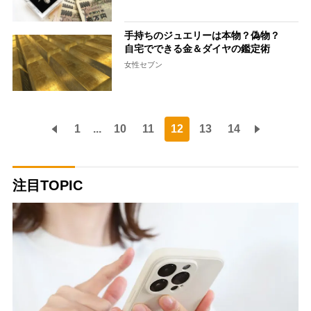
手持ちのジュエリーは本物？偽物？
自宅でできる金＆ダイヤの鑑定術
女性セブン
1
...
10
11
12
13
14
注目TOPIC