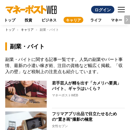
ログイン
トップ
投資
ビジネス
キャリア
ライフ
マネー
トップ
キャリア
副業・バイト
副業・バイト
副業・バイトに関する記事一覧です。人気の副業やパート事
情、最新の小遣い稼ぎ術、注目の資格など幅広く掲載。「収
入の壁」など税制上の注意点も紹介しています。
若手芸人が精を出す「カメリハ要員」
バイト、ギャラはいくら？
マネーポストWEB
フリマアプリ出品で目立たせるため
の“置き画”撮影の極意
女性セブン