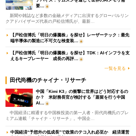
要…
新聞や雑誌など多数の金融メディアに出演するグローバルリン
クアドバイザーズ代表の戸松信博氏が、最新…
【戸松信博氏「明日の爆騰株」を探せ】レーザーテック：最先
端半導体の製造に不可欠な検査装…
【戸松信博氏「明日の爆騰株」を探せ】TDK：AIインフラを支
えるキープレーヤー 成長の再評…
一覧を見る
田代尚機のチャイナ・リサーチ
中国「Kimi K3」の衝撃に世界はどう対応するの
か？ 米財務長官が検討する「蒸留を行う中国
AI…
中国経済に精通する中国株投資の第一人者・田代尚機氏のプレ
ミアム連載「チャイナ・リサーチ」。中国企…
中国経済“予想外の低成長”で政策のテコ入れ必至か 経済運営