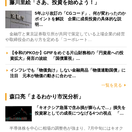
藤川里絵「さあ、投資を始めよう！」
5年ぶり改訂の「CGコード」、何が変わったのか
ポイントを解説 企業に成長投資の具体的な説
明…
金融庁と東京証券取引所が共同で策定している上場企業の経営
や取締役会のあり方を定める「コーポレート…
【令和のPKOか】GPIFをめぐる片山財務相の「円資産への投
資拡大」発言の波紋 「国債重視」…
インフレでも「物価負け」しない金融商品「物価連動国債」に
注目 元本が物価の動きに合わせ…
一覧を見る
森口亮「まるわかり市況分析」
「キオクシア急落で含み損が膨らんで…」損失を
投資家としての成長につなげる4つの視点 「…
半導体株を中心に相場の調整色が強まり、7月中旬にはキオク