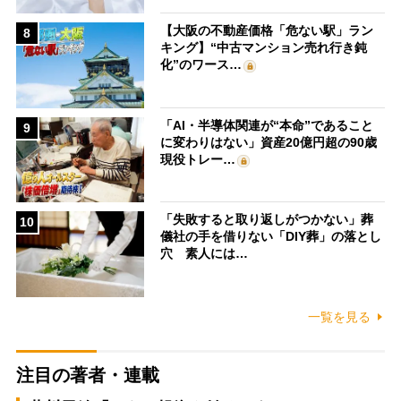
【大阪の不動産価格「危ない駅」ラン
8
キング】“中古マンション売れ行き鈍
化”のワース…
「AI・半導体関連が“本命”であること
9
に変わりはない」資産20億円超の90歳
現役トレー…
「失敗すると取り返しがつかない」葬
10
儀社の手を借りない「DIY葬」の落とし
穴 素人には…
一覧を見る
注目の著者・連載