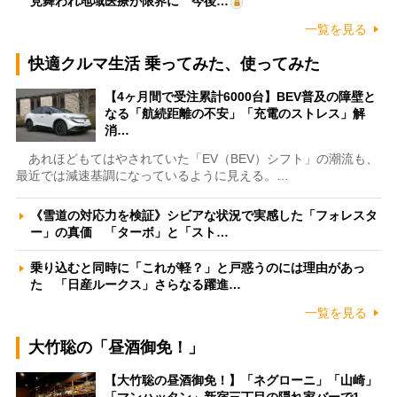
見舞われ地域医療が限界に 今後…
一覧を見る
快適クルマ生活 乗ってみた、使ってみた
【4ヶ月間で受注累計6000台】BEV普及の障壁と
なる「航続距離の不安」「充電のストレス」解
消…
あれほどもてはやされていた「EV（BEV）シフト」の潮流も、
最近では減速基調になっているように見える。…
《雪道の対応力を検証》シビアな状況で実感した「フォレスタ
ー」の真価 「ターボ」と「スト…
乗り込むと同時に「これが軽？」と戸惑うのには理由があっ
た 「日産ルークス」さらなる躍進…
一覧を見る
大竹聡の「昼酒御免！」
【大竹聡の昼酒御免！】「ネグローニ」「山崎」
「マンハッタン」新宿三丁目の隠れ家バーで1…