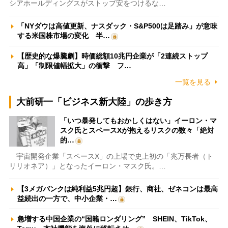
シアホールディングスがストップ安をつけるな…
「NYダウは高値更新、ナスダック・S&P500は足踏み」が意味
する米国株市場の変化 半…
【歴史的な爆騰劇】時価総額10兆円企業が「2連続ストップ
高」「制限値幅拡大」の衝撃 フ…
一覧を見る
大前研一「ビジネス新大陸」の歩き方
「いつ暴発してもおかしくはない」イーロン・マ
スク氏とスペースXが抱えるリスクの数々「絶対
的…
宇宙開発企業「スペースX」の上場で史上初の「兆万長者（ト
リリオネア）」となったイーロン・マスク氏。…
【3メガバンクは純利益5兆円超】銀行、商社、ゼネコンは最高
益続出の一方で、中小企業・…
急増する中国企業の“国籍ロンダリング” SHEIN、TikTok、