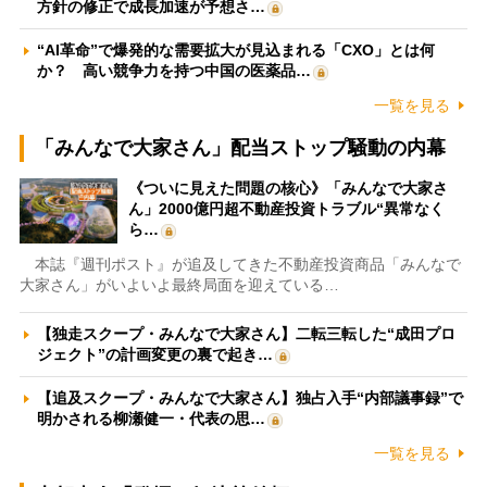
方針の修正で成長加速が予想さ…
“AI革命”で爆発的な需要拡大が見込まれる「CXO」とは何
か？ 高い競争力を持つ中国の医薬品…
一覧を見る
「みんなで大家さん」配当ストップ騒動の内幕
《ついに見えた問題の核心》「みんなで大家さ
ん」2000億円超不動産投資トラブル“異常なく
ら…
本誌『週刊ポスト』が追及してきた不動産投資商品「みんなで
大家さん」がいよいよ最終局面を迎えている…
【独走スクープ・みんなで大家さん】二転三転した“成田プロ
ジェクト”の計画変更の裏で起き…
【追及スクープ・みんなで大家さん】独占入手“内部議事録”で
明かされる柳瀬健一・代表の思…
一覧を見る