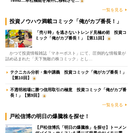
Temu…本社機能を海外に移転させ…
一覧を見る
投資ノウハウ満載コミック「俺がカブ番長！」
「売り時」を逃さないトレンド見極め術 投資コ
ミック「俺がカブ番長！」【第11回】
かつて投資情報雑誌「マネーポスト」にて、圧倒的な情報量が
詰め込まれた「天下無敵の株コミック」とし…
テクニカル分析・集中講義 投資コミック「俺がカブ番長！」
【第10回】
不透明相場に勝つ信用取引の極意 投資コミック「俺がカブ番
長！」【第9回】
一覧を見る
戸松信博の明日の爆騰株を探せ！
【戸松信博氏「明日の爆騰株」を探せ】トーメン
デバイス：サムスンを通じて世界のAIメモリ需