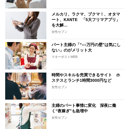
メルカリ、ラクマ、ブクマ！、オタマ
ート、KANTE 「5大フリマアプリ」
を大解…
女性セブン
パート主婦の「“○○万円の壁”は気にし
ない」のがメリット大
マネーポストWEB
時間やスキルを売買できるサイト ホ
ステスとランチ1時間3000円など
女性セブン
主婦のパート事情に変化 深夜に働
く“夜稼ぎ”も急増中
女性セブン