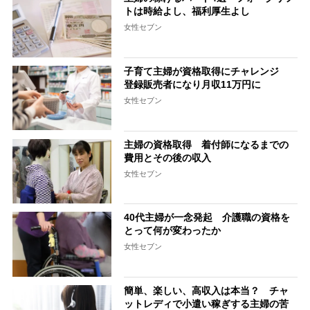
トは時給よし、福利厚生よし
女性セブン
子育て主婦が資格取得にチャレンジ
登録販売者になり月収11万円に
女性セブン
主婦の資格取得 着付師になるまでの
費用とその後の収入
女性セブン
40代主婦が一念発起 介護職の資格を
とって何が変わったか
女性セブン
簡単、楽しい、高収入は本当？ チャ
ットレディで小遣い稼ぎする主婦の苦