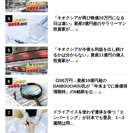
「キオクシアが再び株価10万円になる
4
日は遠い」資産3億円超のサラリーマン
投資家が…
「キオクシアが今後も利益を出し続け
5
るかは分からない」資産11億円の個人
投資家が…
《200万円→資産10億円超の
6
DAIBOUCHOU氏が「年末までに株価倍
増期待」の5銘柄を公…
ドライアイスを使わず遺体を保つ「エ
7
ンバーミング」が日本でも普及 1～2
週間は問…