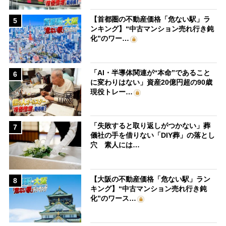
【首都圏の不動産価格「危ない駅」ラ
5
ンキング】“中古マンション売れ行き鈍
化”のワー…
「AI・半導体関連が“本命”であること
6
に変わりはない」資産20億円超の90歳
現役トレー…
「失敗すると取り返しがつかない」葬
7
儀社の手を借りない「DIY葬」の落とし
穴 素人には…
【大阪の不動産価格「危ない駅」ラン
8
キング】“中古マンション売れ行き鈍
化”のワース…