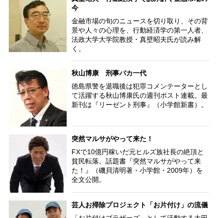
今
金融市場の旬のニュースを切り取り、その背
景や人々の心理を、行動経済学の第一人者、
法政大学大学院教授・真壁昭夫氏が読み解
く。
秋山博康 刑事バカ一代
徳島県警を退職後は犯罪コメンテーターとし
て活躍する秋山博康氏の週刊ポスト連載。最
新刊は『リーゼント刑事』（小学館新書）。
突然マルサがやって来た！
FXで10億円稼いだ元ヒルズ族社長の絶頂と
貧民転落。話題書『突然マルサがやって来
た！』（磯貝清明著・小学館・2009年）を
全文公開。
芸人お掃除プロジェクト「お片付け」の流儀
「お片付けブラザーズ」として活動する太田