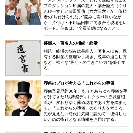
プロダクション所属の芸人・落合隆治（ぐり
んぴーす）と柴田賢佑（六六三六）が、依頼
者の“片付けられない”悩みに寄り添いなが
ら、片付け・不用品回収に向き合う現場をレ
ポート。信条は、“全員笑顔になること”。
芸能人・著名人の相続・終活
相続・終活の悩みは芸能人・著名人にも。保
有する財産の整理や手続き、晩年の過ごし方
など、様々な“最期への向き合い方”を紹介す
る。
葬祭のプロが考える「これからの葬儀」
葬儀業界歴約30年、ありとあらゆる葬儀を手
がけてきた1級葬祭ディレクターの赤城啓昭
氏が、変わりゆく葬儀現場のあり方を踏まえ
て、「これからの葬儀」のあり方を考える。
先が見えない時代に気楽に読めて、後悔しな
いための指針となる情報をお届けする。