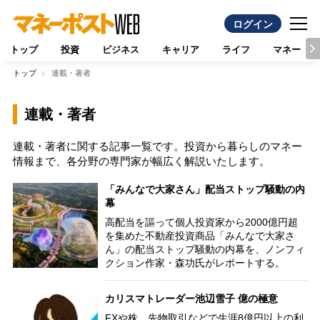
ログイン
トップ
投資
ビジネス
キャリア
ライフ
マネー
トップ
連載・著者
連載・著者
連載・著者に関する記事一覧です。投資から暮らしのマネー
情報まで、各分野の専門家が幅広く解説いたします。
「みんなで大家さん」配当ストップ騒動の内
幕
高配当を謳って個人投資家から2000億円超
を集めた不動産投資商品「みんなで大家さ
ん」の配当ストップ騒動の内幕を、ノンフィ
クション作家・森功氏がレポートする。
カリスマトレーダー池辺雪子 億の極意
FXや株、先物取引などで生涯8億円以上の利