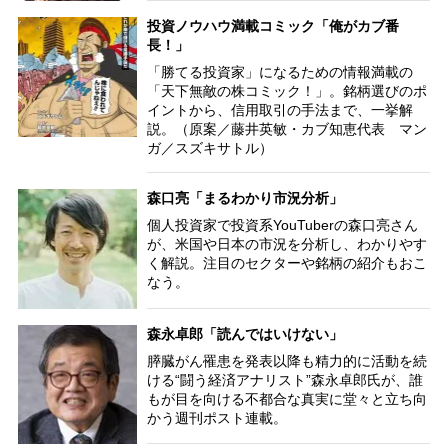
投資ノウハウ満載コミック「俺がカブ番
長！」
「勝てる投資家」になるための情報満載の
「天下無敵の株コミック！」。銘柄選びのポ
イントから、信用取引の手法まで、一挙解
説。（原案／藤井英敏・カブ知恵代表 マン
ガ／スズキサトル）
森口亮「まるわかり市況分析」
個人投資家で投資系YouTuberの森口亮さん
が、米国や日本の市況を分析し、わかりやす
く解説。注目のセクターや銘柄の紹介もおこ
なう。
森永卓郎「読んではいけない」
膵臓がん罹患を発表以降も精力的に活動を続
ける“闘う経済アナリスト”森永卓郎氏が、誰
もが目を向ける不都合な真実に堂々と立ち向
かう週刊ポスト連載。