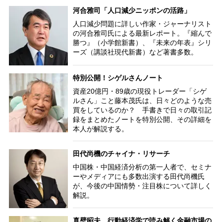
河合雅司「人口減少ニッポンの活路」
人口減少問題に詳しい作家・ジャーナリスト
の河合雅司氏による最新レポート。『縮んで
勝つ』（小学館新書）、『未来の年表』シリ
ーズ（講談社現代新書）など著書多数。
特別公開！シゲルさんノート
資産20億円・89歳の現役トレーダー「シゲ
ルさん」こと藤本茂氏は、日々どのような売
買をしているのか？ 手書きで日々の取引記
録をまとめたノートを特別公開、その詳細を
本人が解説する。
田代尚機のチャイナ・リサーチ
中国株・中国経済分析の第一人者で、セミナ
ーやメディアにも多数出演する田代尚機氏
が、今後の中国情勢・注目株について詳しく
解説。
真壁昭夫 行動経済学で読み解く金融市場の