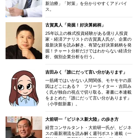
新治療」「対策」を分かりやすくアドバイ
ス。
古賀真人「発掘！好決算銘柄」
25年以上の株式投資経験がある億り人投資
家・経済アナリストの古賀真人氏が、企業の
最新決算を読み解き、有望な好決算銘柄を発
掘！チャート分析だけではわからない経済分
析、個別企業分析を行う。
吉田みく「誰にだって言い分があります」
一筋縄ではいかない人間関係、モヤモヤの原
因はどこにある？ フリーライター・吉田み
く氏が独自の視点で切り取る。著書に本連載
をまとめた『誰にだって言い分があります』
（小学館新書）。
大前研一「ビジネス新大陸」の歩き方
経営コンサルタント・大前研一氏が、ビジネ
スの最新潮流を読み解く週刊ポスト連載（一