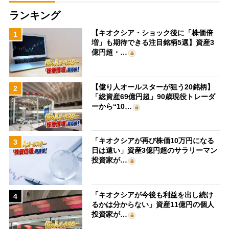
ランキング
【キオクシア・ショック後に「株価倍
1
増」も期待できる注目銘柄5選】資産3
億円超・…
【億り人オールスターが狙う20銘柄】
2
「総資産69億円超」90歳現役トレーダ
ーから“10…
「キオクシアが再び株価10万円になる
3
日は遠い」資産3億円超のサラリーマン
投資家が…
「キオクシアが今後も利益を出し続け
4
るかは分からない」資産11億円の個人
投資家が…