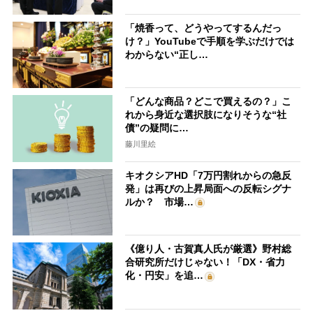
「焼香って、どうやってするんだっ
け？」YouTubeで手順を学ぶだけでは
わからない“正し…
「どんな商品？どこで買えるの？」こ
れから身近な選択肢になりそうな“社
債”の疑問に…
藤川里絵
キオクシアHD「7万円割れからの急反
発」は再びの上昇局面への反転シグナ
ルか？ 市場…
《億り人・古賀真人氏が厳選》野村総
合研究所だけじゃない！「DX・省力
化・円安」を追…