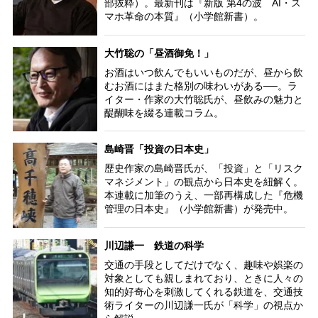
部抜粋）。最新刊は『新版 第4の波 AI・ス
マホ革命の本質』（小学館新書）。
大竹聡の「昼酒御免！」
お酒はいつ飲んでもいいものだが、昼から飲
むお酒にはまた格別の味わいがある──。ラ
イター・作家の大竹聡氏が、昼飲みの魅力と
醍醐味を綴る連載コラム。
島崎晋「投資の日本史」
歴史作家の島崎晋氏が、「投資」と「リスク
マネジメント」の観点から日本史を紐解く。
本連載に加筆のうえ、一部再構成した『危機
管理の日本史』（小学館新書）が発売中。
川辺謙一 鉄道の科学
交通の手段としてだけでなく、趣味や娯楽の
対象としても親しまれており、ときに人々の
知的好奇心を刺激してくれる鉄道を、交通技
術ライターの川辺謙一氏が「科学」の視点か