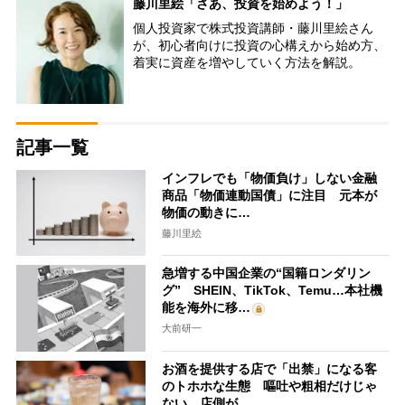
藤川里絵「さあ、投資を始めよう！」
個人投資家で株式投資講師・藤川里絵さん
が、初心者向けに投資の心構えから始め方、
着実に資産を増やしていく方法を解説。
記事一覧
インフレでも「物価負け」しない金融
商品「物価連動国債」に注目 元本が
物価の動きに…
藤川里絵
急増する中国企業の“国籍ロンダリン
グ” SHEIN、TikTok、Temu…本社機
能を海外に移…
大前研一
お酒を提供する店で「出禁」になる客
のトホホな生態 嘔吐や粗相だけじゃ
ない、店側が…