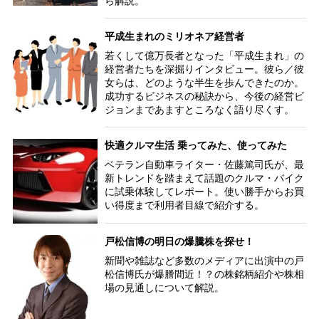
ら解説。
平成生まれのミリオネア経営者
若くして億万長者となった「平成生まれ」の
経営者たちを深掘りインタビュー。彼ら／彼
女らは、どのような半生を歩んできたのか。
成功するビジネスの秘訣から、今後の経営ビ
ジョンまであますところなく語り尽くす。
快適クルマ生活 乗ってみた、使ってみた
ベテラン自動車ライター・佐藤篤司氏が、最
新トレンドを踏まえて話題のクルマ・バイク
に試乗体験してレポート。使い勝手からお買
い得度まで利用者目線で紹介する。
戸松信博の明日の爆騰株を探せ！
新聞や雑誌など多数のメディアに出演中の戸
松信博氏が爆謄間近！？の株銘柄紹介や株相
場の見通しについて解説。