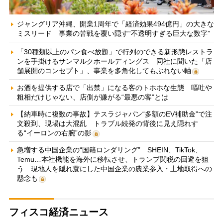
ジャングリア沖縄、開業1周年で「経済効果494億円」の大きな
ミスリード 事業の苦戦を覆い隠す“不透明すぎる巨大な数字”
「30種類以上のパン食べ放題」で行列のできる新形態レストラ
ンを手掛けるサンマルクホールディングス 同社に聞いた「店
舗展開のコンセプト」、事業を多角化してもぶれない軸
お酒を提供する店で「出禁」になる客のトホホな生態 嘔吐や
粗相だけじゃない、店側が嫌がる“最悪の客”とは
【納車時に複数の事故】テスラジャパン“多額のEV補助金”で注
文殺到、現場は大混乱 トラブル続発の背後に見え隠れす
る“イーロンの右腕”の影
急増する中国企業の“国籍ロンダリング” SHEIN、TikTok、
Temu…本社機能を海外に移転させ、トランプ関税の回避を狙
う 現地人を隠れ蓑にした中国企業の農業参入・土地取得への
懸念も
フィスコ経済ニュース