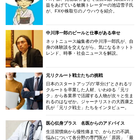
益をあげている敏腕トレーダーの池辺雪子氏
が、FXや株取引のノウハウを紹介。
中川淳一郎のビールと仕事がある幸せ
ネットニュース編集者の中川淳一郎氏が、自
身の体験談を交えながら、気になるネットト
レンド、時事・社会ニュースを解説。
元リクルート戦士たちの挑戦
日本のスタートアップの“草分け”とされるリ
クルートを卒業した人材、いわゆる「元リ
ク」から各業界で活躍する人物が次々と生ま
れるのはなぜか。ジャーナリストの大西康之
氏が「元リク戦士」たちをインタビュー。
医心伝身プラス 名医からのアドバイス
生活習慣病から慢性痛まで、からだの不調、
悩みについて各分野の専門医が「原因」「最