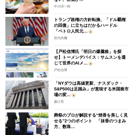
中川淳一郎
トランプ政権の方針転換、「ドル覇権
の回復」に立ちはだかるハードル
「ペトロ人民元…
田代尚機
【戸松信博氏「明日の爆騰株」を探
せ】トーメンデバイス：サムスンを通
じて世界のAIメ…
戸松信博
「NYダウは高値更新、ナスダック・
S&P500は足踏み」が意味する米国株市
場の変…
森口亮
葬祭のプロが解説する“焼香を美しく見
せる”2つのポイント 「抹香のつまみ
方、数珠…