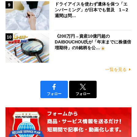
ドライアイスを使わず遺体を保つ「エ
9
ンバーミング」が日本でも普及 1～2
週間は問…
《200万円→資産10億円超の
10
DAIBOUCHOU氏が「年末までに株価倍
増期待」の5銘柄を公…
一覧を見る
フォロー
フォロー