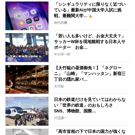
「シンギュラリティに限りなく近づい
ている」最新AIが中国大学入試に挑
戦、最難関大学…
田代尚機
「若い人も多いけど、お金大丈夫？」
サッカーW杯を現地観戦する日本人サ
ポーター お金…
中川淳一郎
【大竹聡の昼酒御免！】「ネグロー
ニ」「山崎」「マンハッタン」新宿三
丁目の隠れ家バ…
大竹聡
日本の鉄道だけを見ていてはわからな
い「世界の鉄道」のおもしろさ
SNS、博物館、国際…
川辺謙一
「高市首相の下で日本の国力が強くな