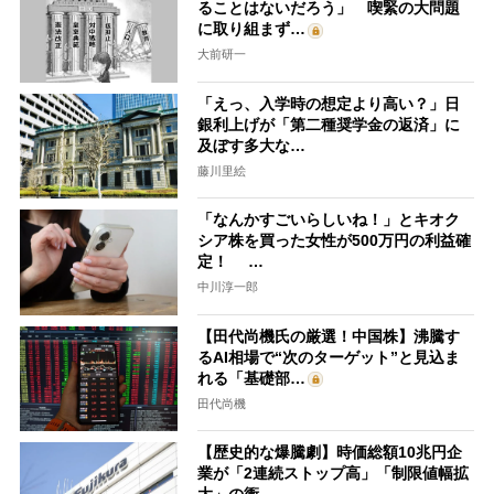
ることはないだろう」 喫緊の大問題
に取り組まず…
大前研一
「えっ、入学時の想定より高い？」日
銀利上げが「第二種奨学金の返済」に
及ぼす多大な…
藤川里絵
「なんかすごいらしいね！」とキオク
シア株を買った女性が500万円の利益確
定！ …
中川淳一郎
【田代尚機氏の厳選！中国株】沸騰す
るAI相場で“次のターゲット”と見込ま
れる「基礎部…
田代尚機
【歴史的な爆騰劇】時価総額10兆円企
業が「2連続ストップ高」「制限値幅拡