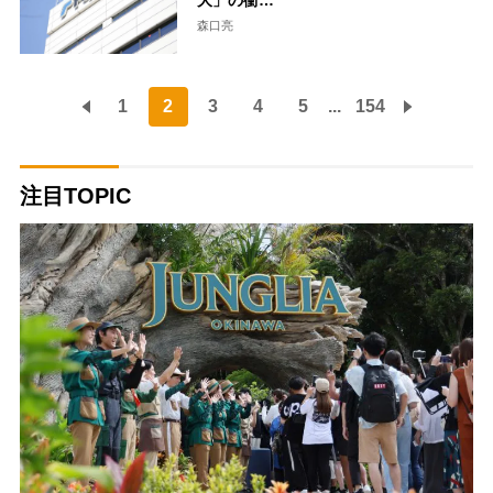
大」の衝…
森口亮
1
2
3
4
5
...
154
注目TOPIC